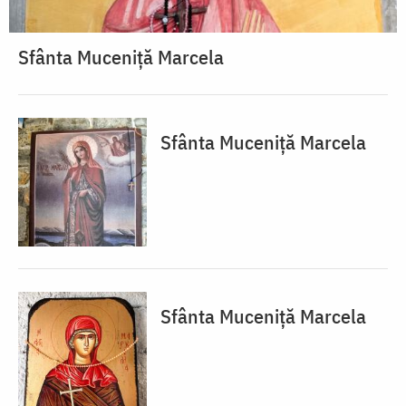
Sfânta Muceniță Marcela
Sfânta Muceniță Marcela
Sfânta Muceniță Marcela