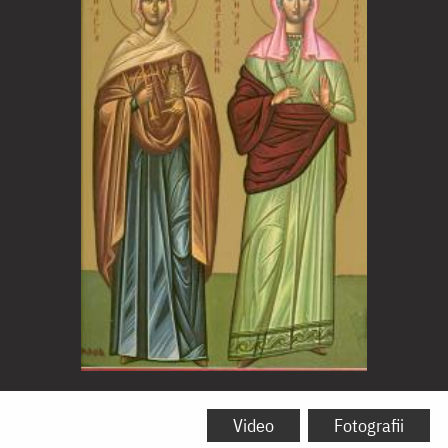
Sfânta
Mironosiță,
Video
Fotografii