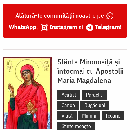
Alătură-te comunității noastre pe
WhatsApp
,
Instagram
și
Telegram
!
Sfânta Mironosiță și
întocmai cu Apostolii
Maria Magdalena
Acatist
Paraclis
Canon
Rugăciuni
Viață
Minuni
Icoane
Sfinte moaște