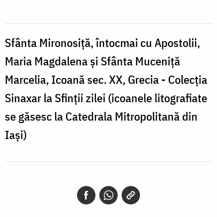
întocmai
cu
Apostolii,
Sfânta Mironosiță, întocmai cu Apostolii,
Maria
Maria Magdalena și Sfânta Muceniță
Magdalena
Marcelia, Icoană sec. XX, Grecia - Colecția
și
Sinaxar la Sfinții zilei (icoanele litografiate
Sfânta
se găsesc la Catedrala Mitropolitană din
Muceniță
Iași)
Marcelia,
Icoană
sec.
XX,
Grecia