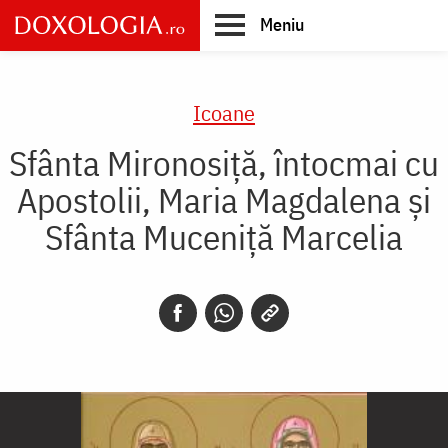
Skip
Meniu
to
main
Main
content
navigation
Icoane
Sfânta Mironosiță, întocmai cu
Apostolii, Maria Magdalena și
Sfânta Muceniță Marcelia