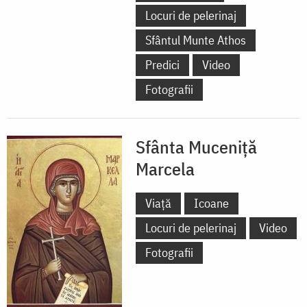
Locuri de pelerinaj
Sfântul Munte Athos
Predici
Video
Fotografii
Sfânta Muceniță
Marcela
Viață
Icoane
Locuri de pelerinaj
Video
Fotografii