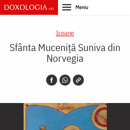
Skip
Meniu
to
main
Main
content
navigation
Icoane
Sfânta Muceniță Suniva din
Norvegia