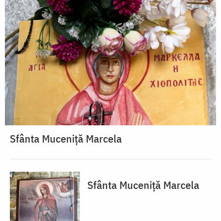
Sfânta Muceniță Marcela
Sfânta Muceniță Marcela