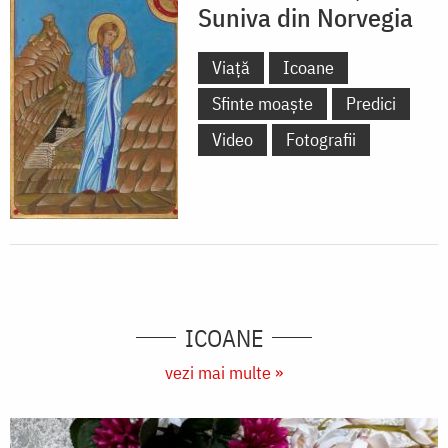
Suniva din Norvegia
Viață
Icoane
Sfinte moaște
Predici
Video
Fotografii
ICOANE
vezi mai multe »