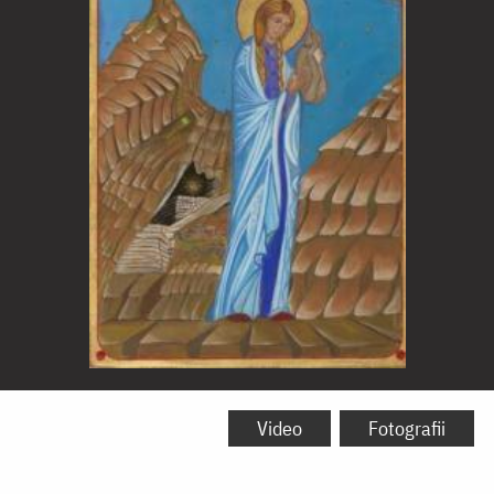
Sfânta
Muceniță
Video
Fotografii
Suniva