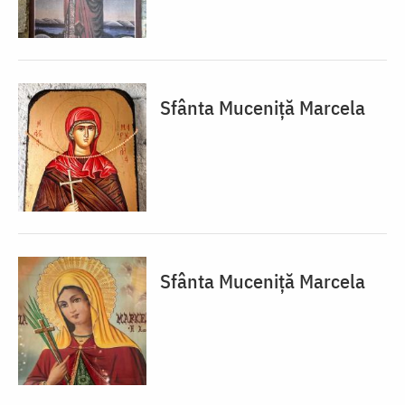
Sfânta Muceniță Marcela
Sfânta Muceniță Marcela