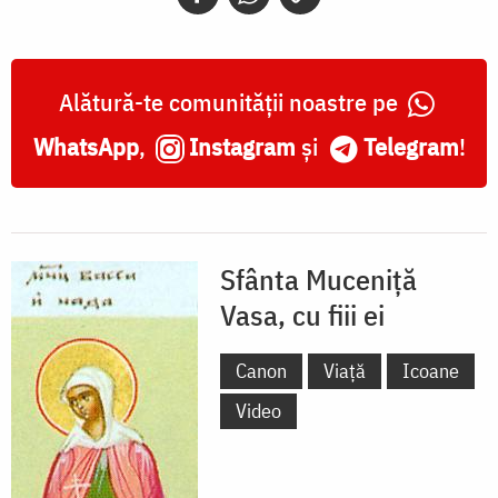
Alătură-te comunității noastre pe
WhatsApp
,
Instagram
și
Telegram
!
Sfânta Muceniță
Vasa, cu fiii ei
Canon
Viață
Icoane
Video