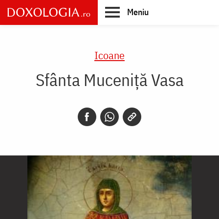
Skip
Meniu
to
main
Main
content
navigation
Icoane
Sfânta Muceniţă Vasa