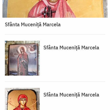
Sfânta Muceniță Marcela
Sfânta Muceniță Marcela
Sfânta Muceniță Marcela