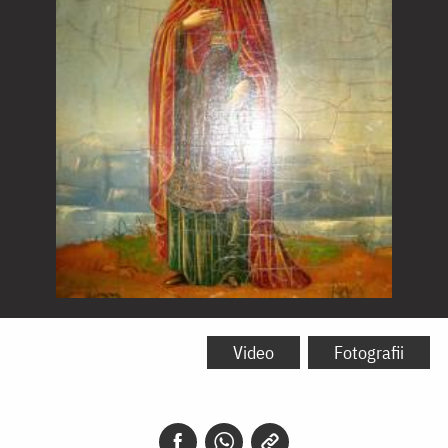
Sfânta
Muceniţă
Video
Fotografii
Vasa