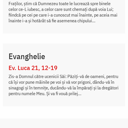
Fraţilor, ştim că Dumnezeu toate le lucrează spre binele
celor ce-L iubesc, a celor care sunt chemaţi după voia Lui;
fiindcă pe cei pe care i-a cunoscut mai înainte, pe aceia mai
înainte i-a şi hotărât să fie asemenea chipului...
Evanghelie
Ev. Luca 21, 12-19
Zis-a Domnul către ucenicii Săi: Păziți-vă de oameni, pentru
că își vor pune mâinile pe voi și vă vor prigoni, dându-vă în
sinagogi și în temnițe, ducându-vă la împărați și la dregători
pentru numele Meu. Și va fi vouă prilej...