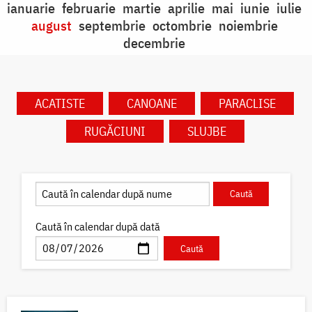
ianuarie
februarie
martie
aprilie
mai
iunie
iulie
august
septembrie
octombrie
noiembrie
decembrie
ACATISTE
CANOANE
PARACLISE
RUGĂCIUNI
SLUJBE
Caută în calendar după dată