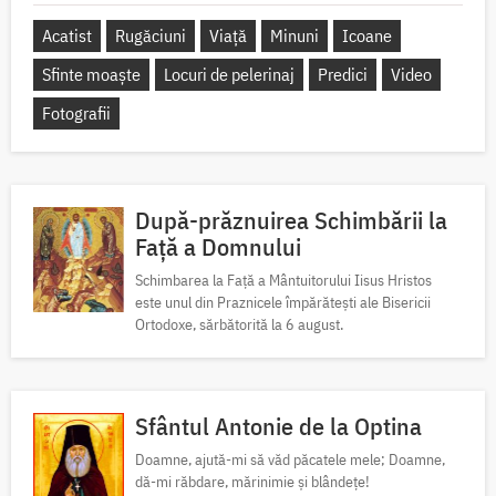
Acatist
Rugăciuni
Viață
Minuni
Icoane
Sfinte moaște
Locuri de pelerinaj
Predici
Video
Fotografii
După-prăznuirea Schimbării la
Față a Domnului
Schimbarea la Față a Mântuitorului Iisus Hristos
este unul din Praznicele împărătești ale Bisericii
Ortodoxe, sărbătorită la 6 august.
Sfântul Antonie de la Optina
Doamne, ajută-mi să văd păcatele mele; Doamne,
dă-mi răbdare, mărinimie şi blândeţe!