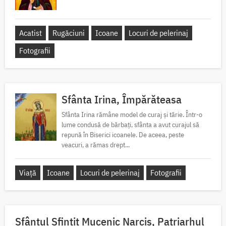
Acatist
Rugăciuni
Icoane
Locuri de pelerinaj
Fotografii
Sfânta Irina, Împărăteasa
Sfânta Irina rămâne model de curaj și tărie. Într-o
lume condusă de bărbați, sfânta a avut curajul să
repună în Biserici icoanele. De aceea, peste
veacuri, a rămas drept...
Viață
Icoane
Locuri de pelerinaj
Fotografii
Sfântul Sfinţit Mucenic Narcis, Patriarhul