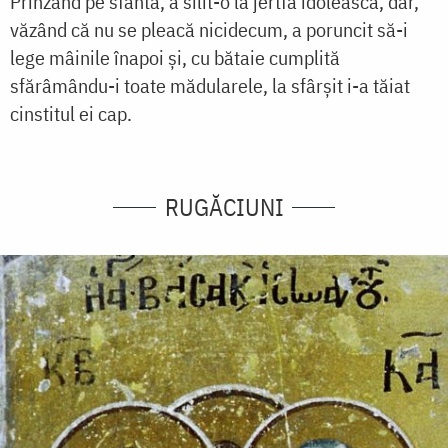
Prinzând pe sfânta, a silit-o la jertfa idolească, dar,
văzând că nu se pleacă nicidecum, a poruncit să-i
lege mâinile înapoi și, cu bătaie cumplită
sfărâmându-i toate mădularele, la sfârșit i-a tăiat
cinstitul ei cap.
RUGĂCIUNI