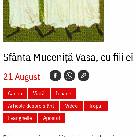
Sfânta Muceniță Vasa, cu fiii ei
21 August
Canon
Viață
Icoane
Articole despre sfânt
Video
Tropar
Evanghelie
Apostol