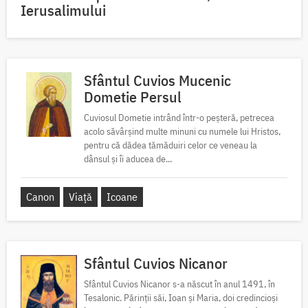
Ierusalimului
Sfântul Cuvios Mucenic
Dometie Persul
Cuviosul Dometie intrând într-o peșteră, petrecea
acolo săvârșind multe minuni cu numele lui Hristos,
pentru că dădea tămăduiri celor ce veneau la
dânsul și îi aducea de...
Canon
Viață
Icoane
Sfântul Cuvios Nicanor
Sfântul Cuvios Nicanor s-a născut în anul 1491, în
Tesalonic. Părinții săi, Ioan și Maria, doi credincioși