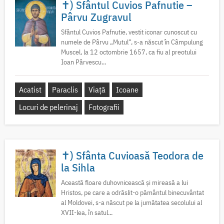
✝) Sfântul Cuvios Pafnutie –
Pârvu Zugravul
Sfântul Cuvios Pafnutie, vestit iconar cunoscut cu
numele de Pârvu „Mutul”, s-a născut în Câmpulung
Muscel, la 12 octombrie 1657, ca fiu al preotului
Ioan Pârvescu...
Acatist
Paraclis
Viață
Icoane
Locuri de pelerinaj
Fotografii
✝) Sfânta Cuvioasă Teodora de
la Sihla
Această floare duhovnicească și mireasă a lui
Hristos, pe care a odrăslit-o pământul binecuvântat
al Moldovei, s-a născut pe la jumătatea secolului al
XVII-lea, în satul...