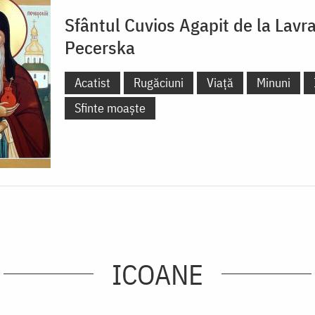
Sfântul Cuvios Agapit de la Lavr
Pecerska
Acatist
Rugăciuni
Viață
Minuni
Sfinte moaște
ICOANE