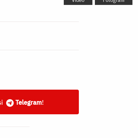
și
Telegram
!