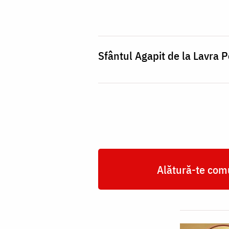
de
la
Lavra
Pecerska
Sfântul Agapit de la Lavra 
Alătură-te comu