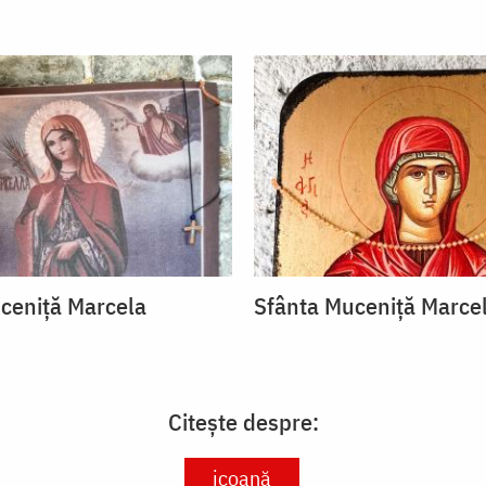
ceniță Marcela
Sfânta Muceniță Marce
Citește despre:
icoană