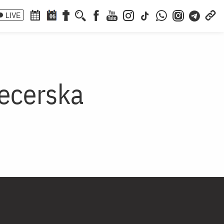
LIVE
06
Pecerska