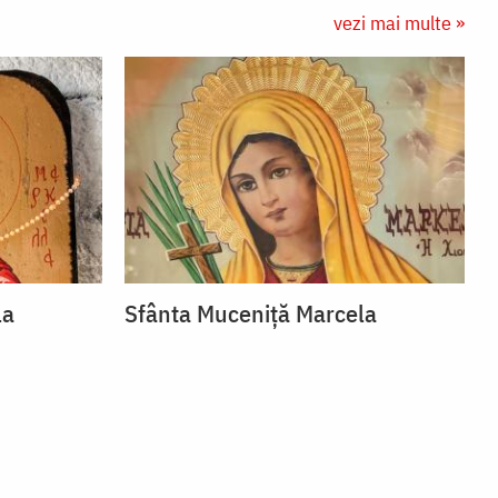
vezi mai multe »
la
Sfânta Muceniță Marcela