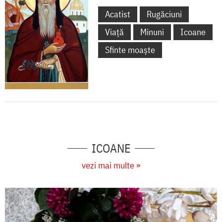
Acatist
Rugăciuni
Viață
Minuni
Icoane
Sfinte moaște
ICOANE
vezi mai multe »