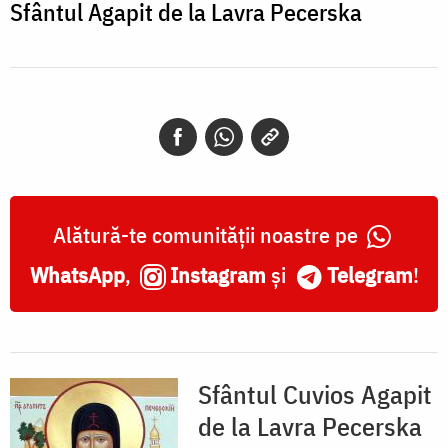
Lavra
Sfântul Agapit de la Lavra Pecerska
Pecerska
Alătură-te comunității noastre pe
WhatsApp
,
Instagram
și
Telegram
!
Sfântul Cuvios Agapit
de la Lavra Pecerska