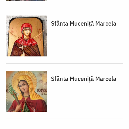
Sfânta Muceniță Marcela
Sfânta Muceniță Marcela