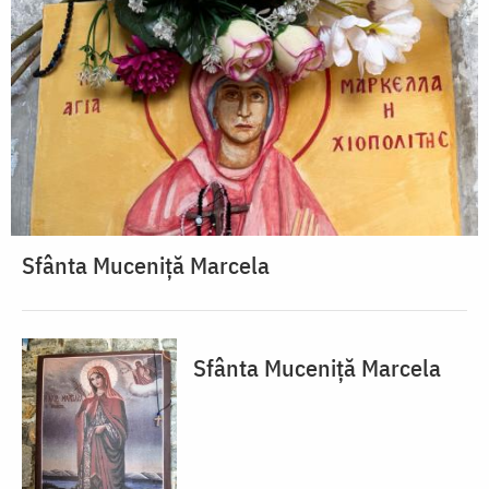
Sfânta Muceniță Marcela
Sfânta Muceniță Marcela