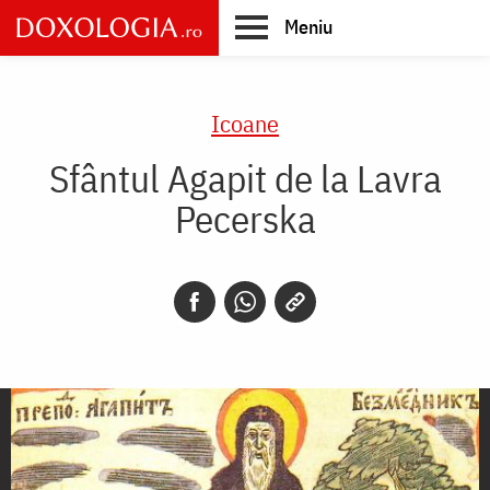
Skip
Meniu
to
main
Main
content
navigation
Icoane
Sfântul Agapit de la Lavra
Pecerska