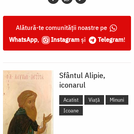
Alătură-te comunității noastre pe
WhatsApp
,
Instagram
și
Telegram
!
Sfântul Alipie,
iconarul
Acatist
Viață
Minuni
Icoane