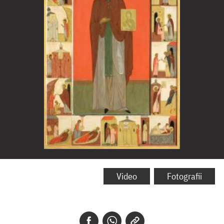
Sfântul
Alipie,
Video
Fotografii
iconarul