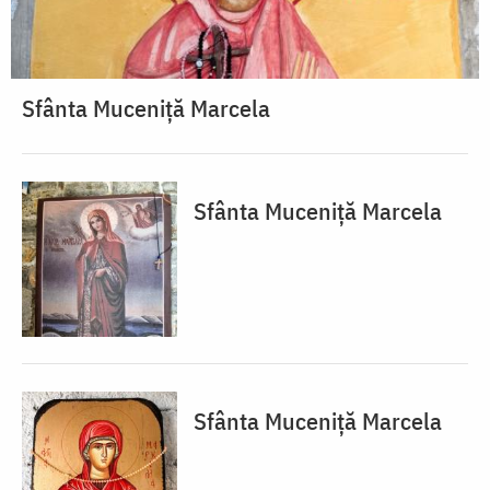
Sfânta Muceniță Marcela
Sfânta Muceniță Marcela
Sfânta Muceniță Marcela