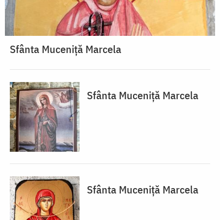
Sfânta Muceniță Marcela
Sfânta Muceniță Marcela
Sfânta Muceniță Marcela