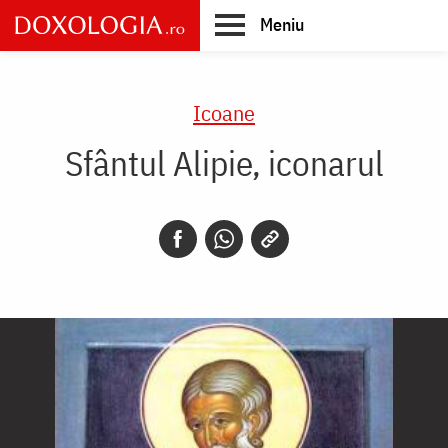
Skip
Meniu
to
main
Main
content
navigation
Icoane
Sfântul Alipie, iconarul