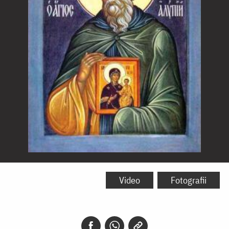
Sfântul
Alipie,
Video
Fotografii
iconarul