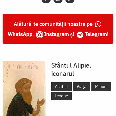
Alătură-te comunității noastre pe
WhatsApp
,
Instagram
și
Telegram
!
Sfântul Alipie,
iconarul
Acatist
Viață
Minuni
Icoane