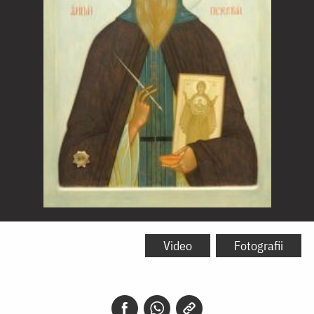
Sfântul
Alipie,
Video
Fotografii
iconarul