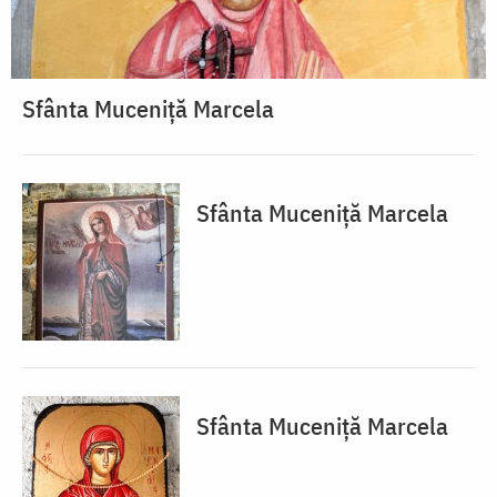
Sfânta Muceniță Marcela
Sfânta Muceniță Marcela
Sfânta Muceniță Marcela