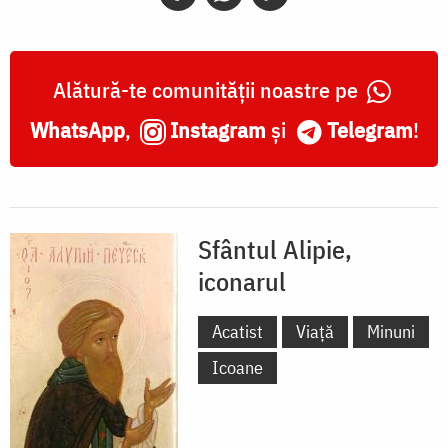
Alătură-te comunității noastre pe
WhatsApp
,
Instagram
și
Telegram
!
Sfântul Alipie,
iconarul
Acatist
Viață
Minuni
Icoane