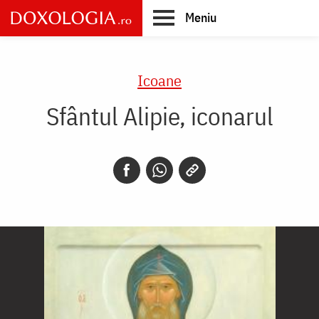
Skip
Meniu
to
main
Main
content
navigation
Icoane
Sfântul Alipie, iconarul