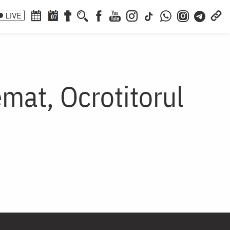
LIVE
07
emat, Ocrotitorul