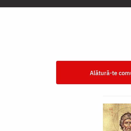
Apostol
Andrei,
cel
Întâi
Chemat,
Ocrotitorul
României
Alătură-te comu