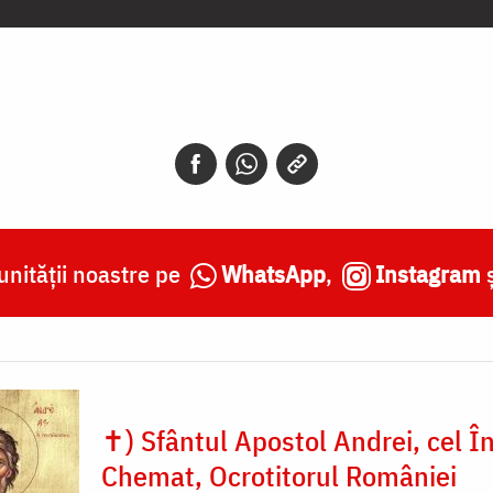
nității noastre pe
WhatsApp
,
Instagram
✝) Sfântul Apostol Andrei, cel În
Chemat, Ocrotitorul României