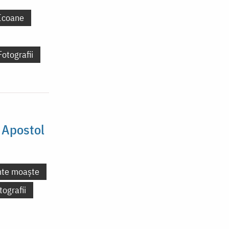
Icoane
Fotografii
 Apostol
nte moaște
tografii