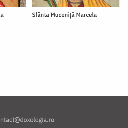
la
Sfânta Muceniță Marcela