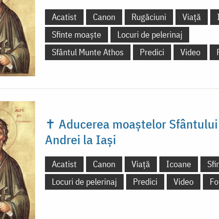
Acatist
Canon
Rugăciuni
Viață
Sfinte moaște
Locuri de pelerinaj
Sfântul Munte Athos
Predici
Video
✝ Aducerea moaștelor Sfântului
Andrei la Iași
Acatist
Canon
Viață
Icoane
Sfi
Locuri de pelerinaj
Predici
Video
Fo