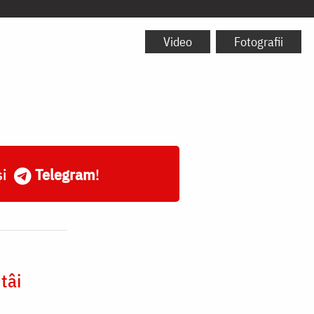
Video
Fotografii
și
Telegram
!
tâi