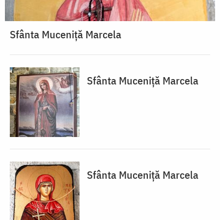
Sfânta Muceniță Marcela
Sfânta Muceniță Marcela
Sfânta Muceniță Marcela