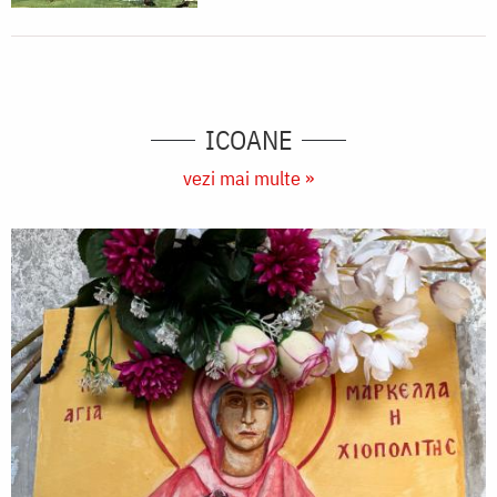
Mitropolitană
din
Iași)
ICOANE
vezi mai multe »