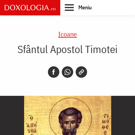
Skip
Meniu
to
main
Main
content
navigation
Icoane
Sfântul Apostol Timotei