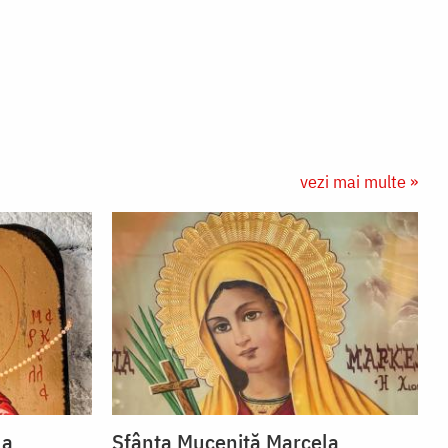
vezi mai multe »
la
Sfânta Muceniță Marcela