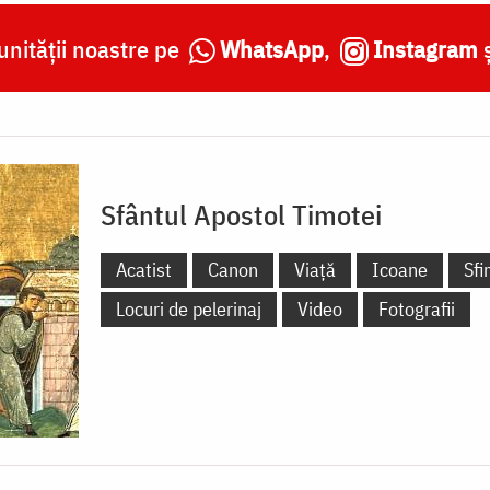
nității noastre pe
WhatsApp
,
Instagram
Sfântul Apostol Timotei
Acatist
Canon
Viață
Icoane
Sfi
Locuri de pelerinaj
Video
Fotografii