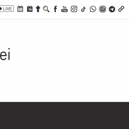
LIVE
06
ei