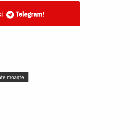
și
Telegram
!
nte moaște