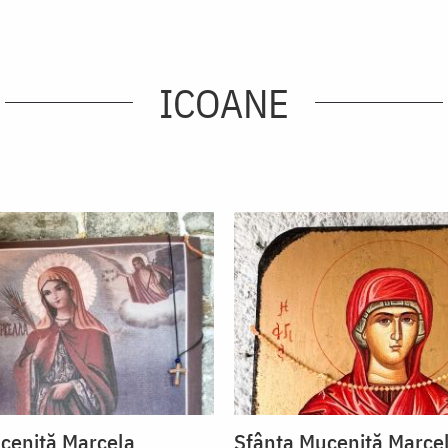
ICOANE
ceniță Marcela
Sfânta Muceniță Marce