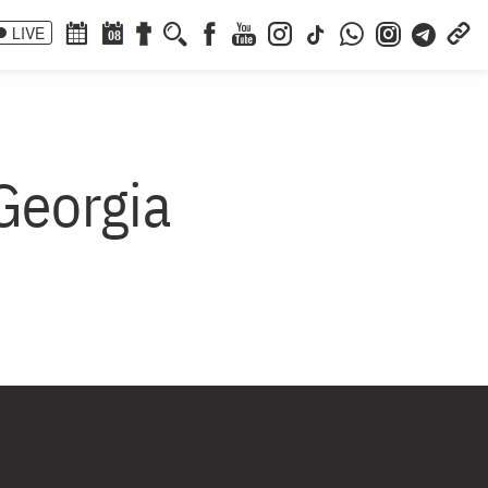
LIVE
08
 Georgia