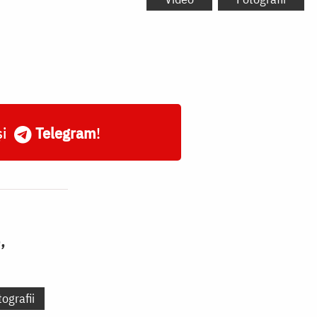
și
Telegram
!
,
ografii