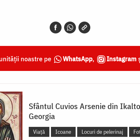
nității noastre pe
WhatsApp
,
Instagram
Sfântul Cuvios Arsenie din Ikalto
Georgia
Viață
Icoane
Locuri de pelerinaj
Fot