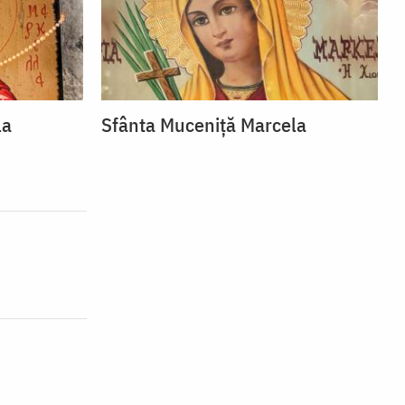
la
Sfânta Muceniță Marcela