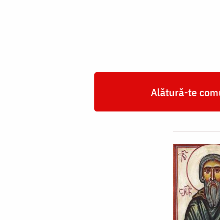
din
Ikalto,
Georgia
Alătură-te comu