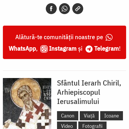
Ierusalimului
Alătură-te comunității noastre pe
WhatsApp
,
Instagram
și
Telegram
!
Sfântul Ierarh Chiril,
Arhiepiscopul
Ierusalimului
Canon
Viață
Icoane
Video
Fotografii