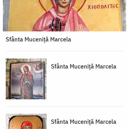
Sfânta Muceniță Marcela
Sfânta Muceniță Marcela
Sfânta Muceniță Marcela