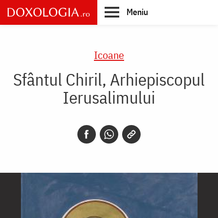
Skip
Meniu
to
main
Main
content
navigation
Icoane
Sfântul Chiril, Arhiepiscopul
Ierusalimului