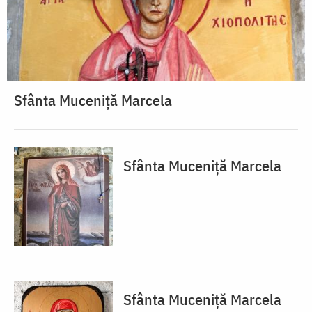
Sfânta Muceniță Marcela
Sfânta Muceniță Marcela
Sfânta Muceniță Marcela