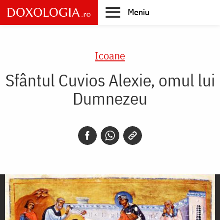
Skip
Meniu
to
main
Main
content
navigation
Icoane
Sfântul Cuvios Alexie, omul lui
Dumnezeu