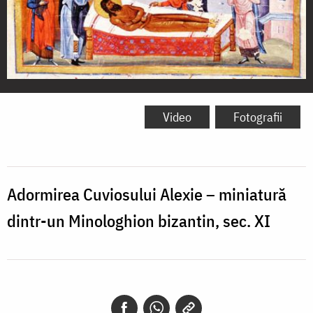
Adormirea
Cuviosului
Video
Fotografii
Alexie
–
miniatură
Adormirea Cuviosului Alexie – miniatură
dintr-
dintr-un Minologhion bizantin, sec. XI
un
Minologhion
bizantin,
sec.