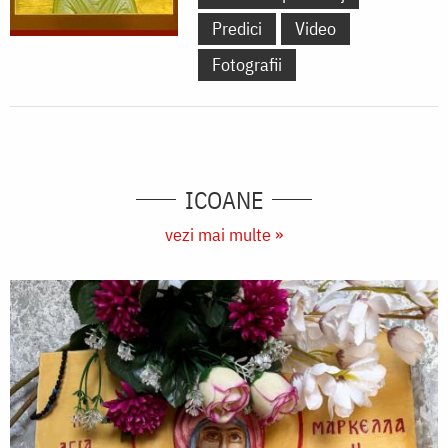
Predici
Video
Fotografii
ICOANE
vezi mai multe »