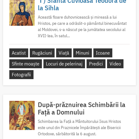
✝) Sfânta Cuvioasă Teodora de
la Sihla
Această floare duhovnicească și mireasă a lui
Hristos, pe care a odrăslit-o pământul binecuvântat
al Moldovei, s-a născut pe la jumătatea secolului al
XVII-lea, în satul...
Acatist
Rugăciuni
Viață
Minuni
Icoane
Sfinte moaște
Locuri de pelerinaj
Predici
Video
Fotografii
După-prăznuirea Schimbării la
Față a Domnului
Schimbarea la Față a Mântuitorului Iisus Hristos
este unul din Praznicele împărătești ale Bisericii
Ortodoxe, sărbătorită la 6 august.