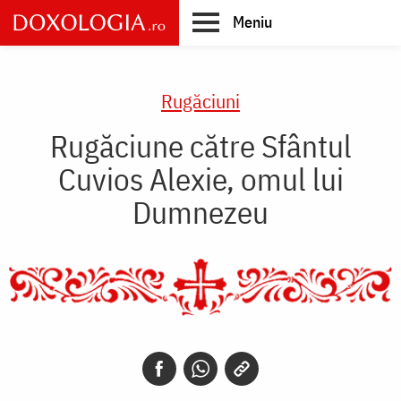
Skip
Meniu
to
main
Main
content
navigation
Rugăciuni
Rugăciune către Sfântul
Cuvios Alexie, omul lui
Dumnezeu