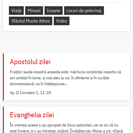
Viață
Minuni
Icoane
Locuri de pelerinaj
Sfântul Munte Athos
Video
Apostolul zilei
Fraților, lauda noastră aceasta este: mărturia conștiinței noastre că
am umblat în lume, și mai ales la voi, în sfințenie și în curăție
dumnezeiască, nu în înțelepciune...
Ap. II Corinteni 1, 12-20
Evanghelia zilei
În vremea aceea s-au apropiat de Iisus saducheii, cei ce zic că nu
este înviere, și L-au întrebat, zicând: Învățătorule, Moise a zis: «Dacă