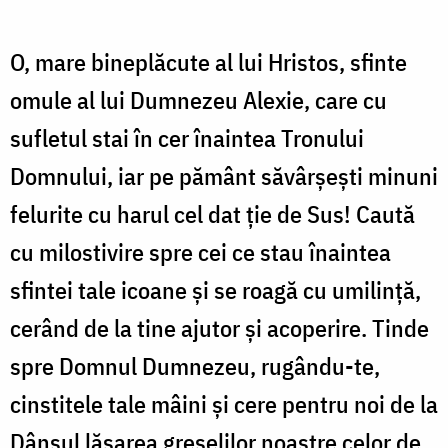
O, mare bineplăcute al lui Hristos, sfinte
omu­le al lui Dumnezeu Alexie, care cu
sufletul stai în cer înaintea Tronului
Domnului, iar pe pământ săvârşeşti minuni
felurite cu harul cel dat ţie de Sus! Caută
cu milostivire spre cei ce stau înaintea
sfintei tale icoane şi se roagă cu umilinţă,
cerând de la tine ajutor şi acoperire. Tinde
spre Dom­nul Dumnezeu, rugându-te,
cinstitele tale mâini şi cere pentru noi de la
Dânsul lăsarea greşelilor noastre celor de