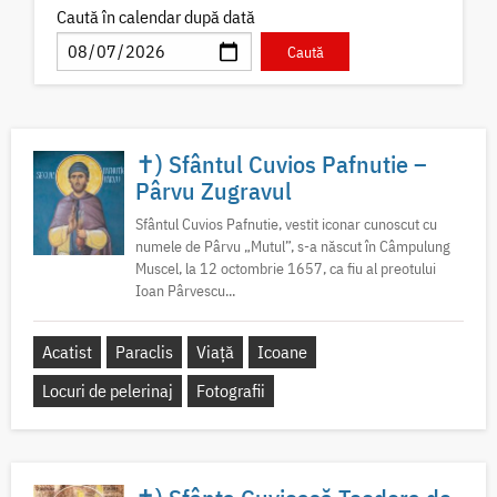
Caută în calendar după dată
✝) Sfântul Cuvios Pafnutie –
Pârvu Zugravul
Sfântul Cuvios Pafnutie, vestit iconar cunoscut cu
numele de Pârvu „Mutul”, s-a născut în Câmpulung
Muscel, la 12 octombrie 1657, ca fiu al preotului
Ioan Pârvescu...
Acatist
Paraclis
Viață
Icoane
Locuri de pelerinaj
Fotografii