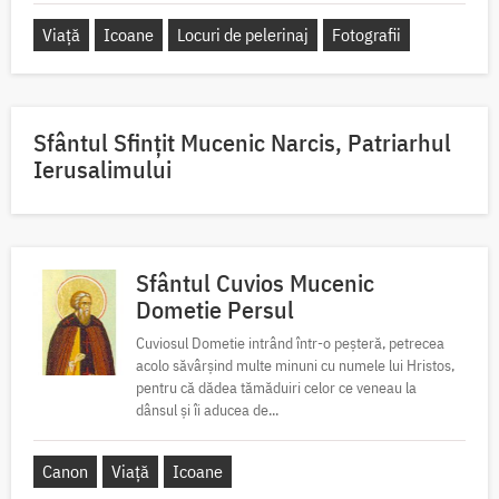
Viață
Icoane
Locuri de pelerinaj
Fotografii
Sfântul Sfinţit Mucenic Narcis, Patriarhul
Ierusalimului
Sfântul Cuvios Mucenic
Dometie Persul
Cuviosul Dometie intrând într-o peșteră, petrecea
acolo săvârșind multe minuni cu numele lui Hristos,
pentru că dădea tămăduiri celor ce veneau la
dânsul și îi aducea de...
Canon
Viață
Icoane