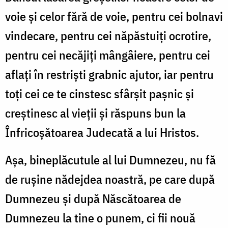
voie şi celor fără de voie, pen­tru cei bolnavi
vindecare, pentru cei năpăstuiţi ocrotire,
pentru cei necăjiţi mângâiere, pentru cei
aflaţi în restrişti grabnic ajutor, iar pentru
toţi cei ce te cinstesc sfârşit paşnic şi
creştinesc al vie­ţii şi răspuns bun la
Înfricoşătoarea Judecată a lui Hristos.
Aşa, bineplăcutule al lui Dumnezeu, nu fă
de ruşine nădejdea noastră, pe care după
Dumnezeu şi după Născătoarea de
Dumnezeu la tine o punem, ci fii nouă