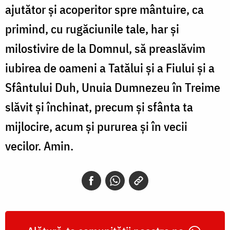
ajutător şi acoperitor spre mântuire, ca
primind, cu rugăciunile tale, har şi
milostivire de la Domnul, să preaslăvim
iubirea de oameni a Tatălui şi a Fiului şi a
Sfân­tului Duh, Unuia Dumnezeu în Treime
slăvit şi închinat, precum şi sfânta ta
mijlocire, acum şi pururea şi în vecii
vecilor. Amin.