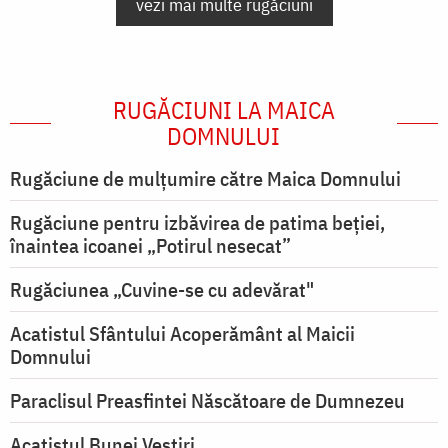
vezi mai multe rugăciuni
RUGĂCIUNI LA MAICA
DOMNULUI
Rugăciune de mulţumire către Maica Domnului
Rugăciune pentru izbăvirea de patima beției,
înaintea icoanei „Potirul nesecat”
Rugăciunea „Cuvine-se cu adevărat"
Acatistul Sfântului Acoperământ al Maicii
Domnului
Paraclisul Preasfintei Născătoare de Dumnezeu
Acatistul Bunei Vestiri