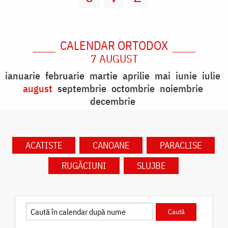
CALENDAR ORTODOX
7 AUGUST
ianuarie
februarie
martie
aprilie
mai
iunie
iulie
august
septembrie
octombrie
noiembrie
decembrie
ACATISTE
CANOANE
PARACLISE
RUGĂCIUNI
SLUJBE