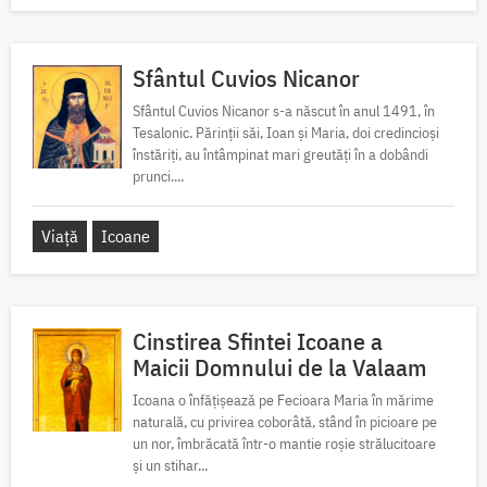
Sfântul Cuvios Nicanor
Sfântul Cuvios Nicanor s-a născut în anul 1491, în
Tesalonic. Părinții săi, Ioan și Maria, doi credincioși
înstăriți, au întâmpinat mari greutăți în a dobândi
prunci....
Viață
Icoane
Cinstirea Sfintei Icoane a
Maicii Domnului de la Valaam
Icoana o înfățișează pe Fecioara Maria în mărime
naturală, cu privirea coborâtă, stând în picioare pe
un nor, îmbrăcată într-o mantie roșie strălucitoare
și un stihar...