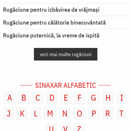
Rugăciune pentru izbăvirea de vrăjmași
Rugăciune pentru călătorie binecuvântată
Rugăciune puternică, la vreme de ispită
vezi mai multe rugăciuni
SINAXAR ALFABETIC
A
B
C
D
E
F
G
H
I
J
K
L
M
N
O
P
R
T
U
V
Z