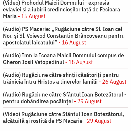
(Video) Prohodul Maicii Domnului - expresia
evlaviei și a iubirii credincioșilor față de Fecioara
Maria
- 15 August
(Audio) PS Macarie: „Rugăciune către Sf. Ioan cel
Nou și Sf. Voievod Constantin Brâncoveanu pentru
apostolatul laicatului”
- 16 August
(Audio) Imn la Icoana Maicii Domnului compus de
Gheron Iosif Vatopedinul
- 18 August
(Audio) Rugăciune către sfinții căsătoriți pentru
trăinicia întru Hristos a tinerelor familii
- 26 August
(Audio) Rugăciune către Sfântul Ioan Botezătorul -
pentru dobândirea pocăinței
- 29 August
(Video) Rugăciune către Sfântul Ioan Botezătorul,
alcătuită și rostită de PS Macarie
- 29 August