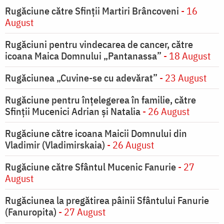
Rugăciune către Sfinții Martiri Brâncoveni
- 16
August
Rugăciuni pentru vindecarea de cancer, către
icoana Maica Domnului „Pantanassa”
- 18 August
Rugăciunea „Cuvine-se cu adevărat”
- 23 August
Rugăciune pentru înţelegerea în familie, către
Sfinţii Mucenici Adrian şi Natalia
- 26 August
Rugăciune către icoana Maicii Domnului din
Vladimir (Vladimirskaia)
- 26 August
Rugăciune către Sfântul Mucenic Fanurie
- 27
August
Rugăciunea la pregătirea pâinii Sfântului Fanurie
(Fanuropita)
- 27 August