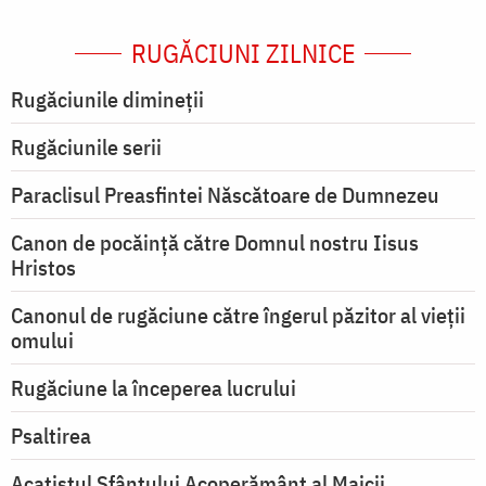
RUGĂCIUNI ZILNICE
Rugăciunile dimineții
Rugăciunile serii
Paraclisul Preasfintei Născătoare de Dumnezeu
Canon de pocăință către Domnul nostru Iisus
Hristos
Canonul de rugăciune către îngerul păzitor al vieții
omului
Rugăciune la începerea lucrului
Psaltirea
Acatistul Sfântului Acoperământ al Maicii