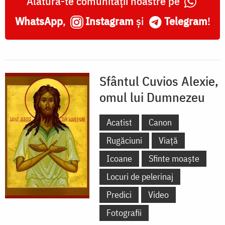
Alătură-te comunității noastre pe
WhatsApp
,
Instagram
și
Telegram
!
Sfântul Cuvios Alexie,
omul lui Dumnezeu
Acatist
Canon
Rugăciuni
Viață
Icoane
Sfinte moaște
Locuri de pelerinaj
Predici
Video
Fotografii