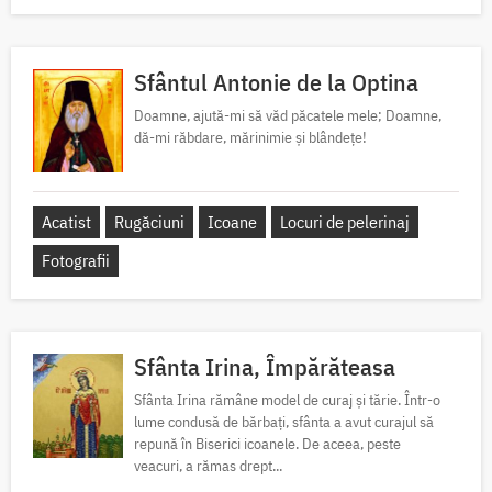
Sfântul Antonie de la Optina
Doamne, ajută-mi să văd păcatele mele; Doamne,
dă-mi răbdare, mărinimie şi blândeţe!
Acatist
Rugăciuni
Icoane
Locuri de pelerinaj
Fotografii
Sfânta Irina, Împărăteasa
Sfânta Irina rămâne model de curaj și tărie. Într-o
lume condusă de bărbați, sfânta a avut curajul să
repună în Biserici icoanele. De aceea, peste
veacuri, a rămas drept...