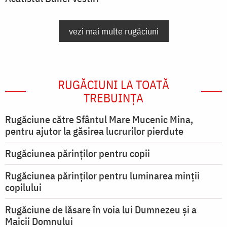
vezi mai multe rugăciuni
RUGĂCIUNI LA TOATĂ
TREBUINȚA
Rugăciune către Sfântul Mare Mucenic Mina,
pentru ajutor la găsirea lucrurilor pierdute
Rugăciunea părinților pentru copii
Rugăciunea părinților pentru luminarea minţii
copilului
Rugăciune de lăsare în voia lui Dumnezeu şi a
Maicii Domnului