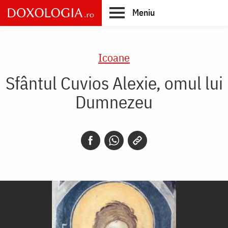
Skip
Meniu
to
main
Main
content
navigation
Icoane
Sfântul Cuvios Alexie, omul lui
Dumnezeu