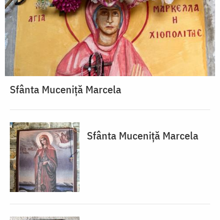
Sfânta Muceniță Marcela
Sfânta Muceniță Marcela