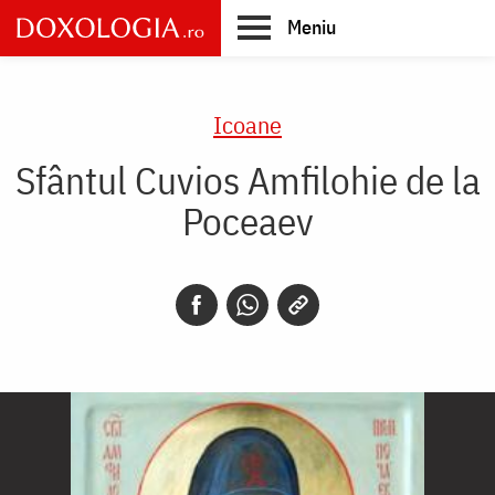
Skip
Meniu
to
main
Main
content
navigation
Icoane
Sfântul Cuvios Amfilohie de la
Poceaev