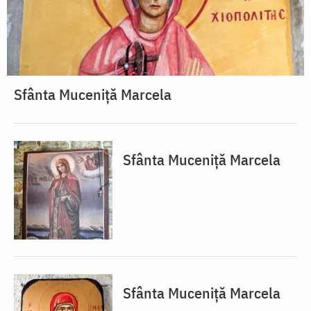
Sfânta Muceniță Marcela
Sfânta Muceniță Marcela
Sfânta Muceniță Marcela