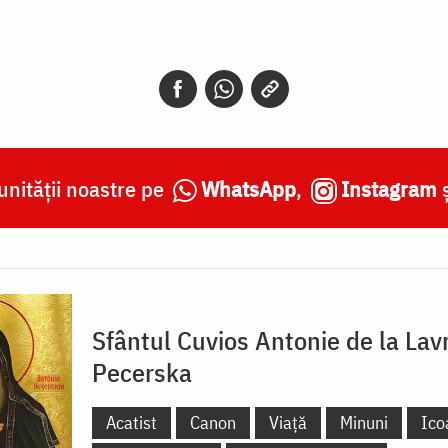
nității noastre pe
WhatsApp
,
Instagram
Sfântul Cuvios Antonie de la Lav
Pecerska
Acatist
Canon
Viață
Minuni
Ico