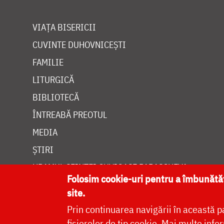
VIAȚA BISERICII
CUVINTE DUHOVNICEȘTI
FAMILIE
LITURGICĂ
BIBLIOTECĂ
ÎNTREABĂ PREOTUL
MEDIA
ȘTIRI
HRAMUL SFINTEI CUVIOASE PARASCHEVA
Folosim cookie-uri pentru a îmbunăt
site.
Prin continuarea navigării în această p
fișierelor de tip cookie.
Mai multe infor