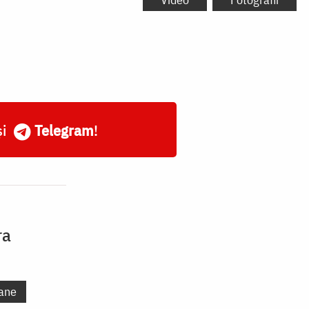
și
Telegram
!
ra
ane