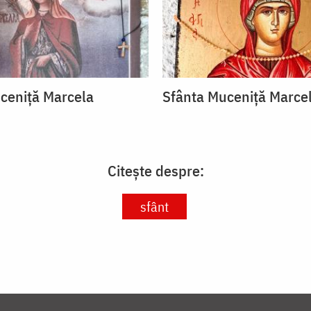
ceniță Marcela
Sfânta Muceniță Marce
Citește despre:
sfânt