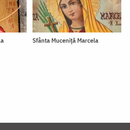
la
Sfânta Muceniță Marcela