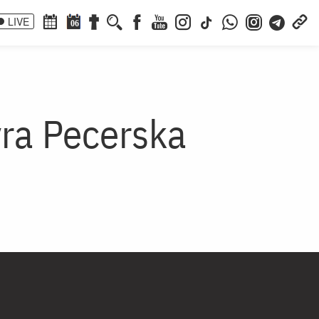
LIVE
06
vra Pecerska