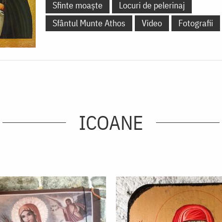
Sfinte moaște
Locuri de pelerinaj
Sfântul Munte Athos
Video
Fotografii
ICOANE