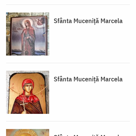
Sfânta Muceniță Marcela
Sfânta Muceniță Marcela