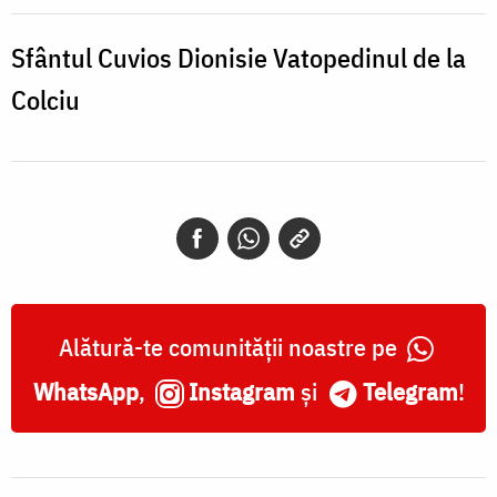
Vatopedinul
de
Sfântul Cuvios Dionisie Vatopedinul de la
la
Colciu
Colciu
Alătură-te comunității noastre pe
WhatsApp
,
Instagram
și
Telegram
!