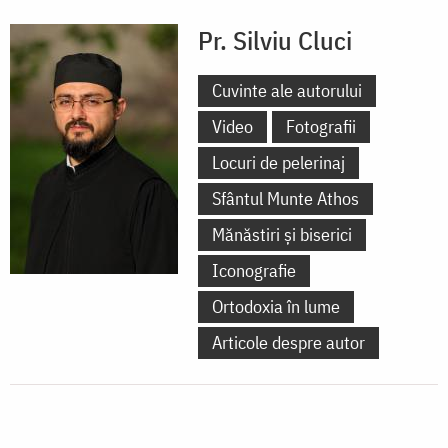
Pr. Silviu Cluci
Cuvinte ale autorului
Video
Fotografii
Locuri de pelerinaj
Sfântul Munte Athos
Mănăstiri și biserici
Iconografie
Ortodoxia în lume
Articole despre autor