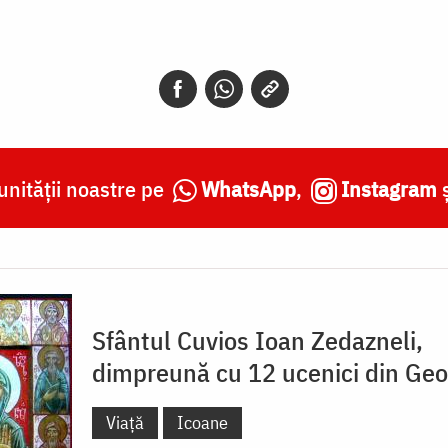
nității noastre pe
WhatsApp
,
Instagram
Sfântul Cuvios Ioan Zedazneli,
dimpreună cu 12 ucenici din Geo
Viață
Icoane