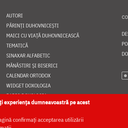
AUTORI
PĂRINȚI DUHOVNICEȘTI
DE
MAICI CU VIAȚĂ DUHOVNICEASCĂ
PO
TEMATICĂ
DO
SINAXAR ALFABETIC
MĂNĂSTIRI ȘI BISERICI
CALENDAR ORTODOX
WIDGET DOXOLOGIA
RADIO DOXOLOGIA
ăți experiența dumneavoastră pe acest
agină confirmați acceptarea utilizării
mații