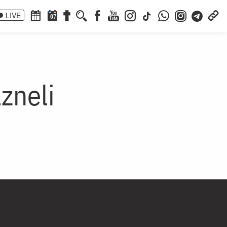
LIVE
07
zneli