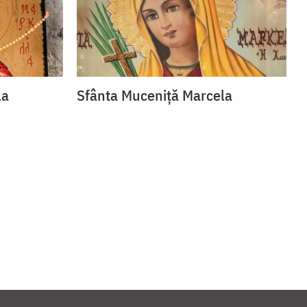
la
Sfânta Muceniță Marcela