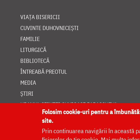
VIAȚA BISERICII
CUVINTE DUHOVNICEȘTI
FAMILIE
LITURGICĂ
BIBLIOTECĂ
ÎNTREABĂ PREOTUL
MEDIA
ȘTIRI
HRAMUL SFINTEI CUVIOASE PARASCHEVA
Folosim cookie-uri pentru a îmbunăt
site.
Prin continuarea navigării în această p
fișierelor de tip cookie.
Mai multe infor