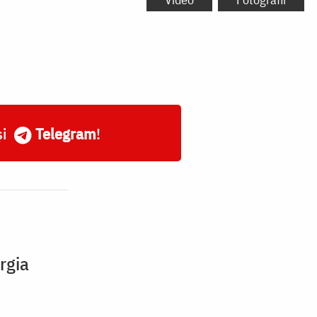
și
Telegram
!
rgia