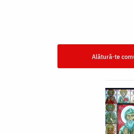
Ioan
Zedazneli
Alătură-te comu