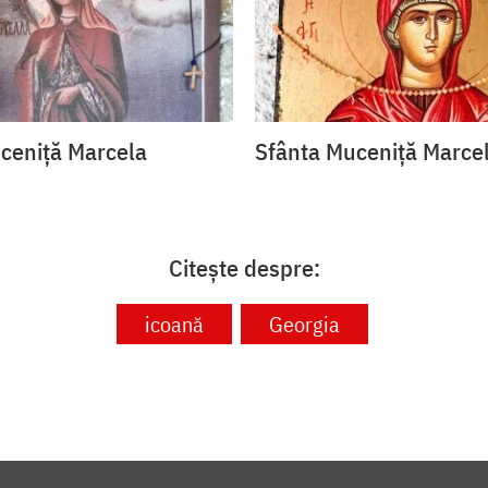
ceniță Marcela
Sfânta Muceniță Marce
Citește despre:
icoană
Georgia