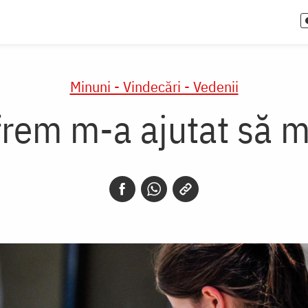
Minuni - Vindecări - Vedenii
frem m-a ajutat să 