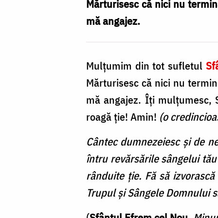
a
Mărturisesc că nici nu termina
ajutat
mă angajez.
să
mă
Mulţumim din tot sufletul
Sf
angajez”
Mărturisesc că nici nu termin
/
mă angajez. Îţi mulţumesc, S
Foto:
roagă ţie! Amin!
(o credincioa
Andrei
Agache
Cântec dumnezeiesc şi de ne
întru revărsările sângelui tă
rânduite ţie. Fă să izvorască 
Trupul şi Sângele Domnului să 
(
Sfântul Efrem cel Nou
,
Minun