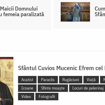
 Maicii Domnului
Cum 
cu femeia paralizată
Sfân
Sfântul Cuvios Mucenic Efrem cel
Acatist
Paraclis
Rugăciuni
Viață
Icoane
Sfinte moaște
Locuri de pelerinaj
Video
Fotografii