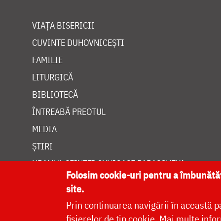
VIAȚA BISERICII
CUVINTE DUHOVNICEȘTI
FAMILIE
LITURGICĂ
BIBLIOTECĂ
ÎNTREABĂ PREOTUL
MEDIA
ȘTIRI
HRAMUL SFINTEI CUVIOASE PARASCHEVA
Folosim cookie-uri pentru a îmbunăt
site.
Prin continuarea navigării în această p
fișierelor de tip cookie.
Mai multe infor