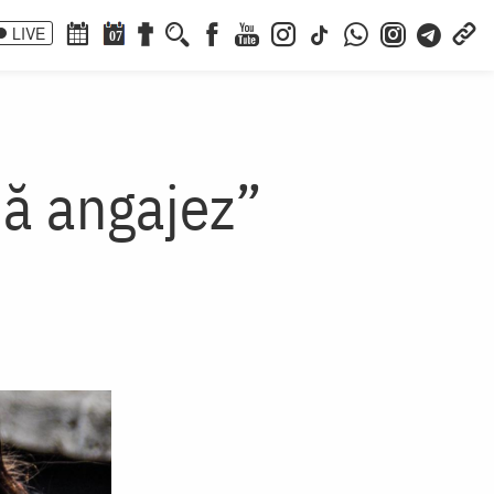
LIVE
07
mă angajez”