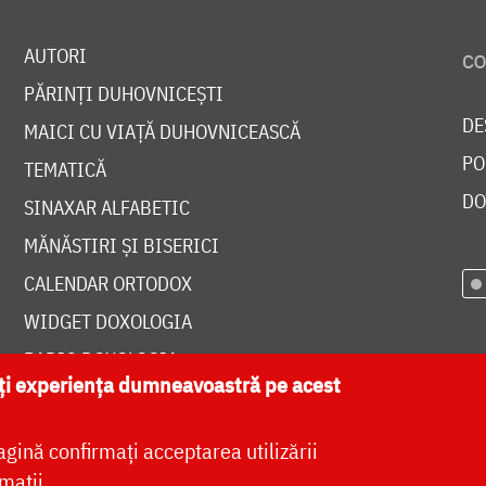
AUTORI
PĂRINȚI DUHOVNICEȘTI
DE
MAICI CU VIAȚĂ DUHOVNICEASCĂ
PO
TEMATICĂ
DO
SINAXAR ALFABETIC
MĂNĂSTIRI ȘI BISERICI
CALENDAR ORTODOX
WIDGET DOXOLOGIA
RADIO DOXOLOGIA
ăți experiența dumneavoastră pe acest
agină confirmați acceptarea utilizării
mații