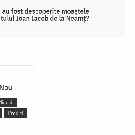
au fost descoperite moaștele
tului Ioan Iacob de la Neamț?
 Nou
Minuni
Predici