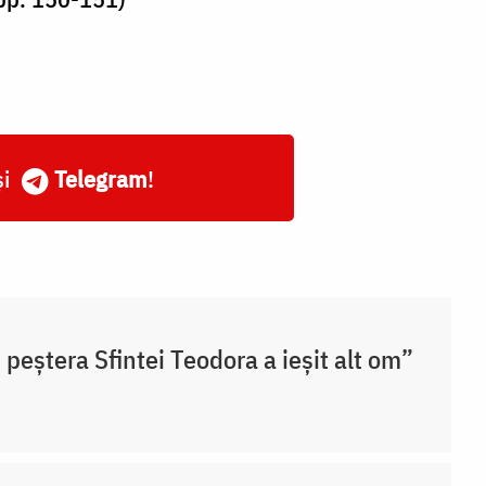
și
Telegram
!
 peștera Sfintei Teodora a ieșit alt om”