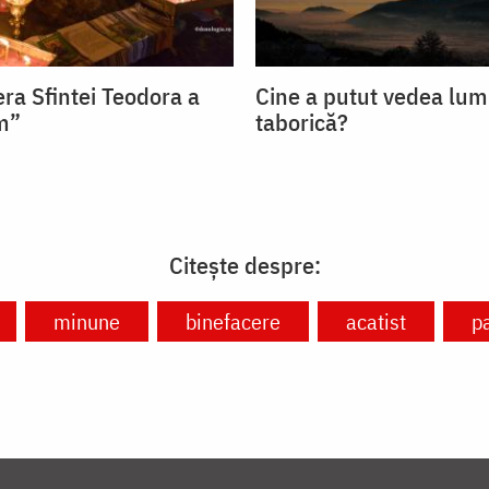
ra Sfintei Teodora a
Cine a putut vedea lum
om”
taborică?
Citește despre:
minune
binefacere
acatist
p