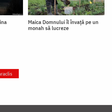
ina
Maica Domnului îl învață pe un
monah să lucreze
araclis