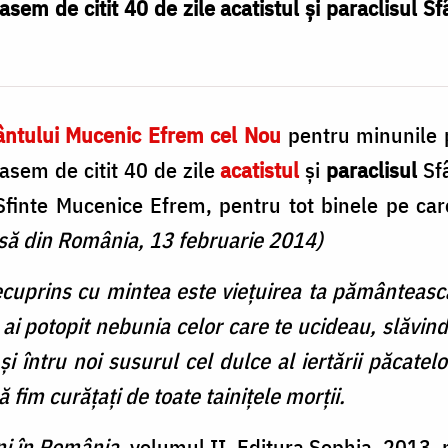
sem de citit 40 de zile acatistul şi paraclisul S
ântului Mucenic Efrem cel Nou
pentru minunile p
asem de citit 40 de zile
acatistul
şi
paraclisul
Sf
finte Mucenice Efrem, pentru tot binele pe care 
să din România, 13 februarie 2014)
cuprins cu mintea este vieţuirea ta pământeasc
u ai potopit nebunia celor care te ucideau, slăvi
şi întru noi susurul cel dulce al iertării păcate
fim curăţaţi de toate tainiţele morţii.
i în România,
volumul II, Editura Sophia, 2013,