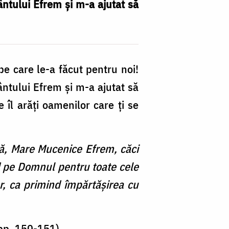
fântului Efrem și m-a ajutat să
e care le-a făcut pentru noi!
ântului Efrem şi m-a ajutat să
îl arăţi oamenilor care ţi se
ă, Mare Mucenice Efrem, căci
nd pe Domnul pentru toate cele
lor, ca primind împărtăşirea cu
 pp. 150-151)