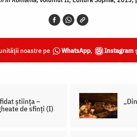
nității noastre pe
WhatsApp
,
Instagram
fidat știința –
„Din
heate de sfinți (I)