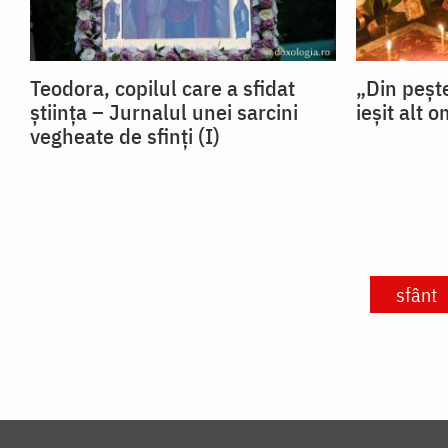
Teodora, copilul care a sfidat
„Din pește
știința – Jurnalul unei sarcini
ieșit alt 
vegheate de sfinți (I)
sfânt