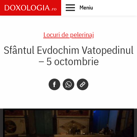
Skip
Meniu
to
main
Main
content
navigation
Locuri de pelerinaj
Sfântul Evdochim Vatopedinul
– 5 octombrie