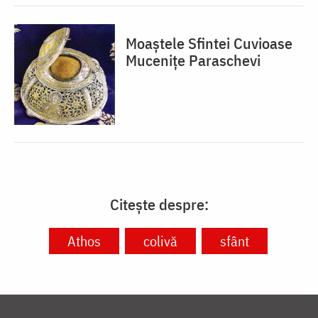
Moaștele Sfintei Cuvioase
Mucenițe Paraschevi
Citește despre:
Athos
colivă
sfânt