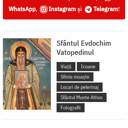
WhatsApp
,
Instagram
și
Telegram
!
Sfântul Evdochim
Vatopedinul
Viață
Icoane
Sfinte moaște
Locuri de pelerinaj
Sfântul Munte Athos
Fotografii