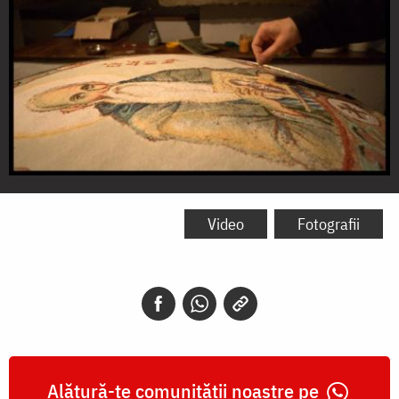
Pregătirea
colivei
Video
Fotografii
Sfântului
Evdochim
Alătură-te comunității noastre pe