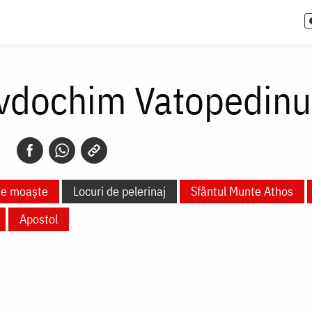
Evdochim Vatopedinu
te moaște
Locuri de pelerinaj
Sfântul Munte Athos
Apostol