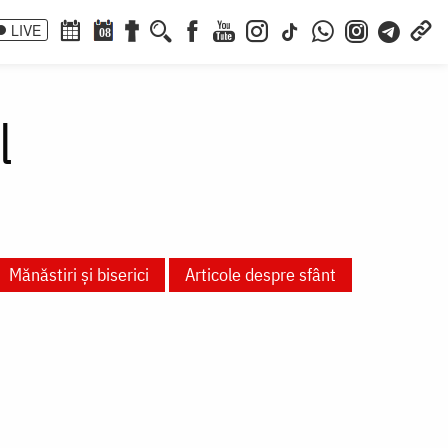
LIVE
08
l
Mănăstiri și biserici
Articole despre sfânt