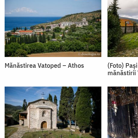
Mănăstirea Vatoped – Athos
(Foto) Pași
mănăstirii