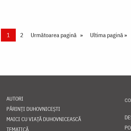
Current page
1
Page
2
Next page
Următoarea pagină
Last page
Ultima pagină »
AUTORI
PĂRINȚI DUHOVNICEȘTI
DE
MAICI CU VIAȚĂ DUHOVNICEASCĂ
PO
TEMATICĂ