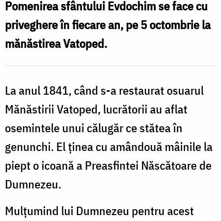
Icoană
Pomenirea sfântului Evdochim se face cu
portabilă
priveghere în fiecare an, pe 5 octombrie la
p
de
mănăstirea Vatoped.
la
p
mănăstirea
î
La anul 1841, când s-a restaurat osuarul
Vatoped
a
(1842)
Mănăstirii Vatoped, lucrătorii au aflat
m
osemintele unui călugăr ce stătea în
genunchi. El ținea cu amândouă mâinile la
piept o icoană a Preasfintei Născătoare de
Dumnezeu.
Mulțumind lui Dumnezeu pentru acest