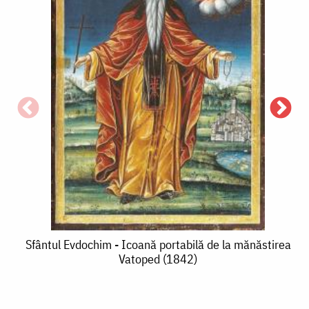
S
Sfântul
Sfântul Evdochim - Icoană portabilă de la mănăstirea
Vatoped (1842)
Evdochim
-
-