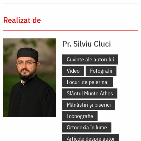
Realizat de
Pr. Silviu Cluci
Cuvinte ale autorului
Video
Fotografii
Locuri de pelerinaj
Sfântul Munte Athos
Mănăstiri și biserici
Iconografie
Ortodoxia în lume
Articole despre autor