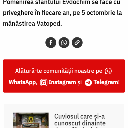
Pomenirea sfântului Evdochim se face cu
priveghere în fiecare an, pe 5 octombrie la
mănăstirea Vatoped.
Alătură-te comunității noastre pe
WhatsApp
,
Instagram
și
Telegram
!
Cuviosul care și-a
cunoscut dinainte