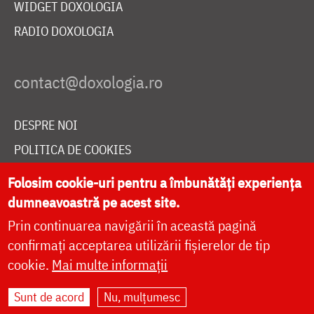
WIDGET DOXOLOGIA
RADIO DOXOLOGIA
DESPRE NOI
POLITICA DE COOKIES
DONEAZĂ ONLINE PENTRU CATEDRALA NAȚIONALĂ
Folosim cookie-uri pentru a îmbunătăți experiența
dumneavoastră pe acest site.
Prin continuarea navigării în această pagină
LIVE
confirmați acceptarea utilizării fișierelor de tip
cookie.
Mai multe informații
Site dezvoltat de
DOXOLOGIA MEDIA
,
Sunt de acord
Nu, mulțumesc
Arhiepiscopia Iașilor | ©
doxologia.ro