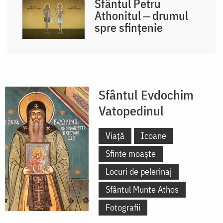
Sfântul Petru
Athonitul ‒ drumul
spre sfințenie
Sfântul Evdochim
Vatopedinul
Viață
Icoane
Sfinte moaște
Locuri de pelerinaj
Sfântul Munte Athos
Fotografii