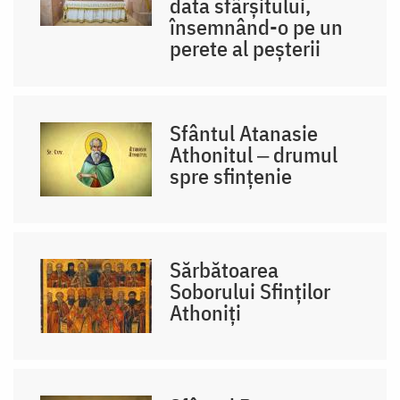
data sfârșitului,
însemnând-o pe un
perete al peșterii
Sfântul Atanasie
Athonitul ‒ drumul
spre sfințenie
Sărbătoarea
Soborului Sfinților
Athoniți