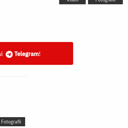
și
Telegram
!
Fotografii