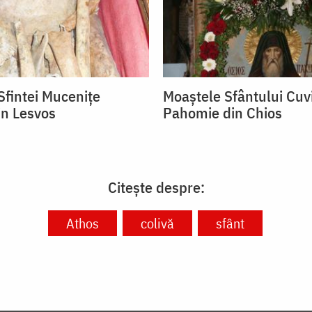
Sfintei Mucenițe
Moaștele Sfântului Cuv
in Lesvos
Pahomie din Chios
Citește despre:
Athos
colivă
sfânt