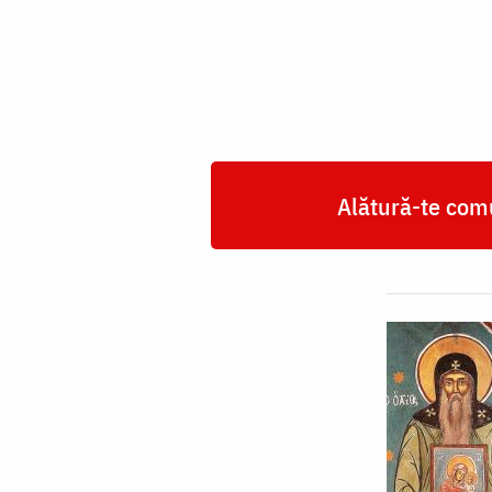
Sfântului
Evdochim
Alătură-te comu