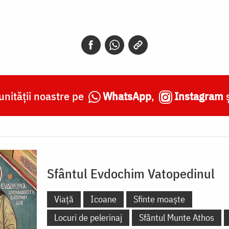
nității noastre pe
WhatsApp
,
Instagram
Sfântul Evdochim Vatopedinul
Viață
Icoane
Sfinte moaște
Locuri de pelerinaj
Sfântul Munte Athos