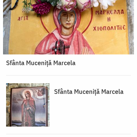
Sfânta Muceniță Marcela
Sfânta Muceniță Marcela