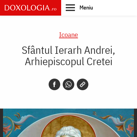
Skip
Meniu
to
main
Main
content
navigation
Icoane
Sfântul Ierarh Andrei,
Arhiepiscopul Cretei