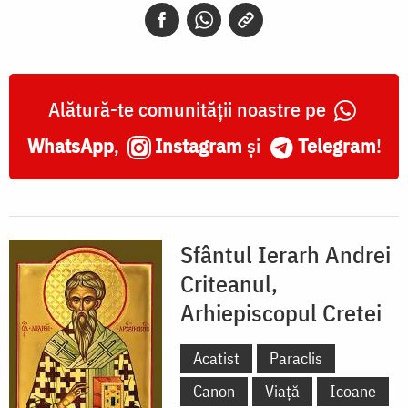
Arhiepiscopul
Cretei
Alătură-te comunității noastre pe
WhatsApp
,
Instagram
și
Telegram
!
Sfântul Ierarh Andrei
Criteanul,
Arhiepiscopul Cretei
Acatist
Paraclis
Canon
Viață
Icoane