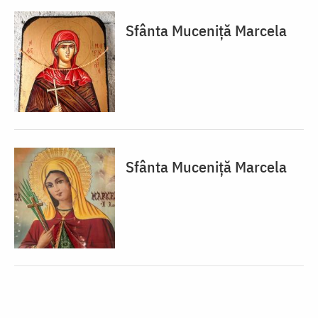
Sfânta Muceniță Marcela
Sfânta Muceniță Marcela