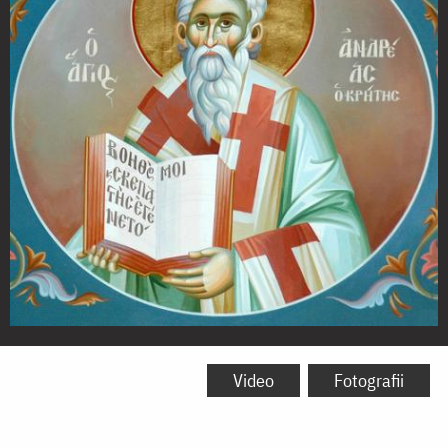
Sfântul
Ierarh
Video
Fotografii
Andrei,