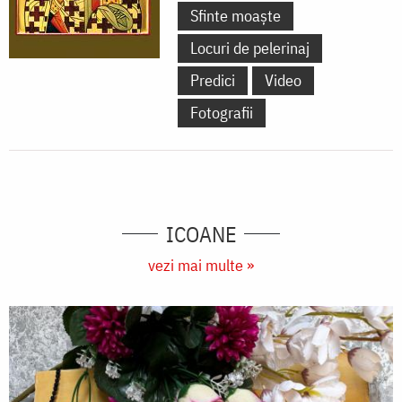
Sfinte moaște
Locuri de pelerinaj
Predici
Video
Fotografii
ICOANE
vezi mai multe »