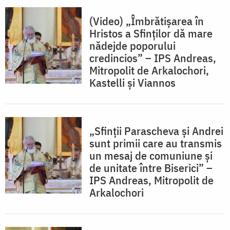
(Video) „Îmbrătișarea în
Hristos a Sfinților dă mare
nădejde poporului
credincios” – IPS Andreas,
Mitropolit de Arkalochori,
Kastelli şi Viannos
„Sfinții Parascheva și Andrei
sunt primii care au transmis
un mesaj de comuniune și
de unitate între Biserici” –
IPS Andreas, Mitropolit de
Arkalochori