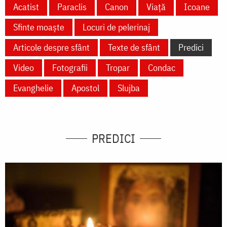
Acatist
Paraclis
Canon
Viață
Icoane
Sfinte moaște
Locuri de pelerinaj
Articole despre sfânt
Texte de sfânt
Predici
Video
Fotografii
Tropar
Condac
Evanghelie
Apostol
Slujba
PREDICI