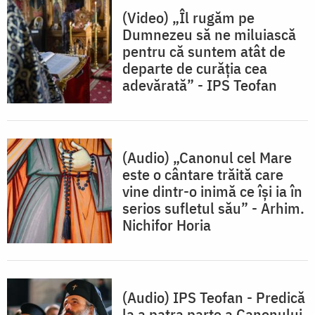
(Video) „Îl rugăm pe
Dumnezeu să ne miluiască
pentru că suntem atât de
departe de curăția cea
adevărată” - IPS Teofan
(Audio) „Canonul cel Mare
este o cântare trăită care
vine dintr-o inimă ce îşi ia în
serios sufletul său” - Arhim.
Nichifor Horia
(Audio) IPS Teofan - Predică
la a patra parte a Canonului