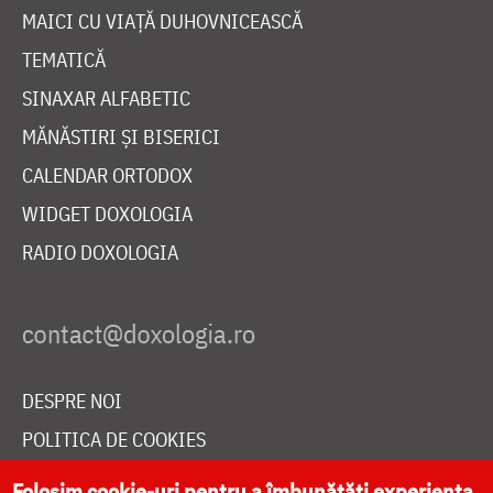
MAICI CU VIAȚĂ DUHOVNICEASCĂ
TEMATICĂ
SINAXAR ALFABETIC
MĂNĂSTIRI ȘI BISERICI
CALENDAR ORTODOX
WIDGET DOXOLOGIA
RADIO DOXOLOGIA
DESPRE NOI
POLITICA DE COOKIES
DONEAZĂ ONLINE PENTRU CATEDRALA NAȚIONALĂ
Folosim cookie-uri pentru a îmbunătăți experiența