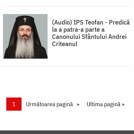
(Audio) IPS Teofan - Predică
la a patra-a parte a
Canonului Sfântului Andrei
Criteanul
Paginare
Current page
1
Next page
Următoarea pagină
Last page
Ultima pagină »