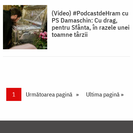
(Video) #PodcastdeHram cu
PS Damaschin: Cu drag,
pentru Sfânta, în razele unei
toamne târzii
Paginare
Current page
1
Next page
Următoarea pagină
Last page
Ultima pagină »