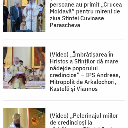
persoane au primit „Crucea
Moldavă” pentru mireni de
ziua Sfintei Cuvioase
Parascheva
(Video) „Îmbrătișarea în
Hristos a Sfinților dă mare
nădejde poporului
credincios” – IPS Andreas,
Mitropolit de Arkalochori,
Kastelli şi Viannos
(Video) „Pelerinajul miilor
de credincioşi la