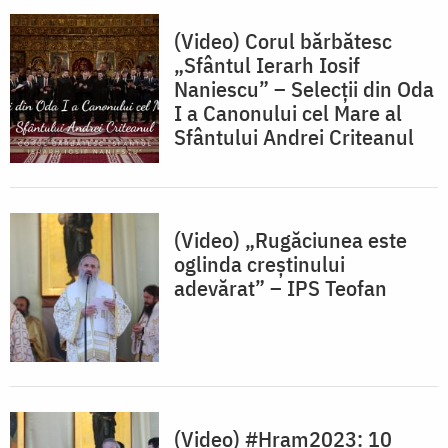
(Video) Corul bărbătesc
„Sfântul Ierarh Iosif
Naniescu” – Selecții din Oda
I a Canonului cel Mare al
Sfântului Andrei Criteanul
(Video) „Rugăciunea este
oglinda creștinului
adevărat” – IPS Teofan
(Video) #Hram2023: 10