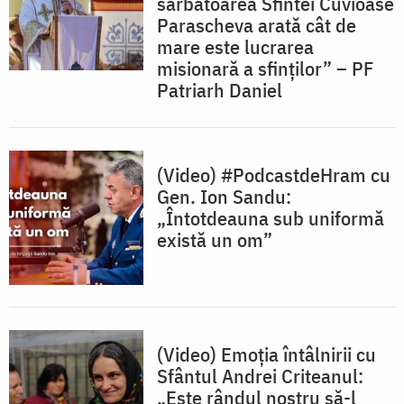
sărbătoarea Sfintei Cuvioase
Parascheva arată cât de
mare este lucrarea
misionară a sfinţilor” – PF
Patriarh Daniel
(Video) #PodcastdeHram cu
Gen. Ion Sandu:
„Întotdeauna sub uniformă
există un om”
(Video) Emoția întâlnirii cu
Sfântul Andrei Criteanul:
„Este rândul nostru să-l