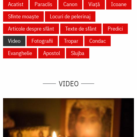
Acatist
Paraclis
Canon
Viață
Icoane
Sfinte moaște
Locuri de pelerinaj
Articole despre sfânt
Texte de sfânt
Predici
Video
Fotografii
Tropar
Condac
Evanghelie
Apostol
Slujba
VIDEO