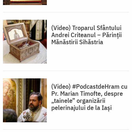
(Video) Troparul Sfântului
Andrei Criteanul – Părinții
Mănăstirii Sihăstria
(Video) #PodcastdeHram cu
Pr. Marian Timofte, despre
„tainele” organizării
pelerinajului de la Iași