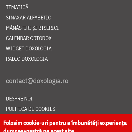
TEMATICĂ
SINAXAR ALFABETIC
MĂNĂSTIRI ȘI BISERICI
CALENDAR ORTODOX
WIDGET DOXOLOGIA
RADIO DOXOLOGIA
DESPRE NOI
POLITICA DE COOKIES
DONEAZĂ ONLINE PENTRU CATEDRALA NAȚIONALĂ
Folosim cookie-uri pentru a îmbunătăți experiența
dumneavoastră pe acest site.