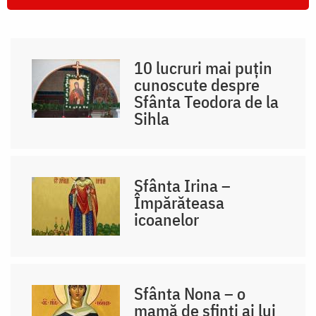
10 lucruri mai puțin
cunoscute despre
Sfânta Teodora de la
Sihla
Sfânta Irina –
Împărăteasa
icoanelor
Sfânta Nona – o
mamă de sfinți ai lui