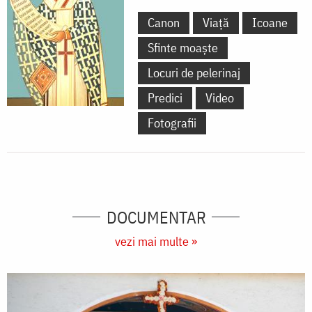
Canon
Viață
Icoane
Sfinte moaște
Locuri de pelerinaj
Predici
Video
Fotografii
DOCUMENTAR
vezi mai multe »