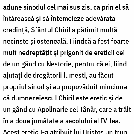
adune sinodul cel mai sus zis, ca prin el să
întărească și să întemeieze adevărata
credinţă, Sfântul Chiril a pătimit multă
necinste și osteneală. Fiindcă a fost foarte
mult nedreptăţit şi prigonit de ereticii cei
de un gând cu Nestorie, pentru că ei, fiind
ajutaţi de dregătorii lumești, au făcut
propriul sinod și au propovăduit minciuna
că dumnezeiescul Chiril este eretic și de
un gând cu Apolinarie cel Tânăr, care a trăit
în a doua jumătate a secolului al IV-lea.
Acest eretic I-a atribuit lui Hristos un trup