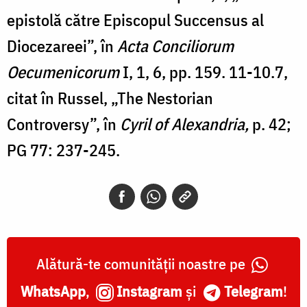
epistolă către Episcopul Succensus al
Diocezareei”, în
Acta Conciliorum
Oecumenicorum
I, 1, 6, pp. 159. 11-10.7,
citat în Russel, „The Nestorian
Controversy”, în
Cyril of Alexandria,
p. 42;
PG 77: 237-245.
Alătură-te comunității noastre pe
WhatsApp
,
Instagram
și
Telegram
!