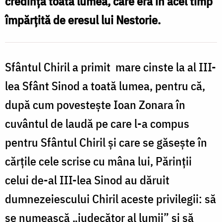
credinţă toată lumea, care era în acel timp
lumii”
împărţită de eresul lui Nestorie.
Sfântul Chiril a primit mare cinste la al III-
lea Sfânt Sinod a toată lumea, pentru că,
după cum povestește Ioan Zonara în
cuvântul de laudă pe care l-a compus
pentru Sfântul Chiril și care se găsește în
cărţile cele scrise cu mâna lui, Părinţii
celui de-al III-lea Sinod au dăruit
dumnezeiescului Chiril aceste privilegii: să
se numească „judecător al lumii” și să