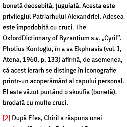
bonetă deosebită, ţuguiată. Acesta este
privilegiul Patriarhului Alexandriei. Adesea
este împodobită cu cruci. The
OxfordDictionary of Byzantium s.v. „Cyril”.
Photius Kontoglu, în a sa Ekphrasis (vol. I,
Atena, 1960, p. 133) afirmă, de asemenea,
că acest ierarh se distinge în iconografie
printr-un acoperământ al capului personal.
El este văzut purtând o skoufia (bonetă),
brodată cu multe cruci.
[2]
După Efes, Chiril a răspuns unei