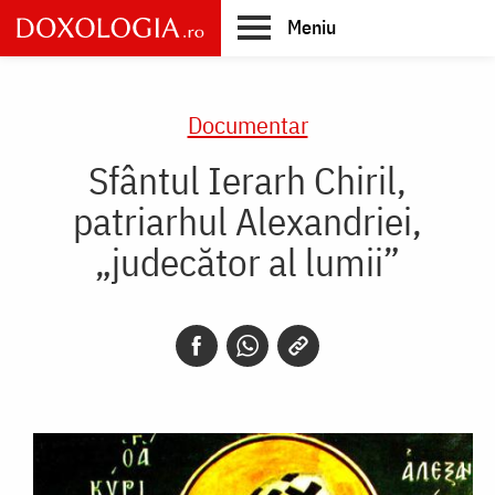
Skip
Meniu
to
main
Main
content
navigation
Documentar
Sfântul Ierarh Chiril,
patriarhul Alexandriei,
„judecător al lumii”