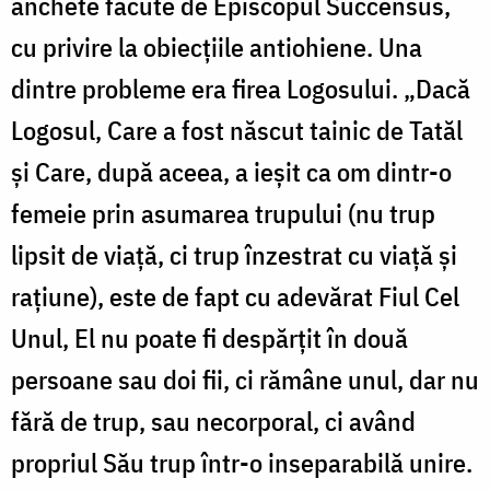
anchete făcute de Episcopul Succensus,
cu privire la obiecţiile antiohiene. Una
dintre probleme era firea Logosului. „Dacă
Logosul, Care a fost născut tainic de Tatăl
și Care, după aceea, a ieșit ca om dintr-o
femeie prin asumarea trupului (nu trup
lipsit de viaţă, ci trup înzestrat cu viaţă și
raţiune), este de fapt cu adevărat Fiul Cel
Unul, El nu poate fi despărţit în două
persoane sau doi fii, ci rămâne unul, dar nu
fără de trup, sau necorporal, ci având
propriul Său trup într-o inseparabilă unire.