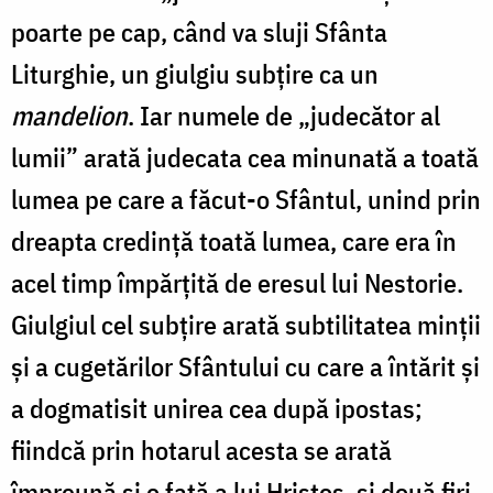
poarte pe cap, când va sluji Sfânta
Liturghie, un giulgiu subţire ca un
mandelion
. Iar numele de „judecător al
lumii” arată judecata cea minunată a toată
lumea pe care a făcut-o Sfântul, unind prin
dreapta credinţă toată lumea, care era în
acel timp împărţită de eresul lui Nestorie.
Giulgiul cel subţire arată subtilitatea minţii
și a cugetărilor Sfântului cu care a întărit și
a dogmatisit unirea cea după ipostas;
fiindcă prin hotarul acesta se arată
împreună și o faţă a lui Hristos, și două firi