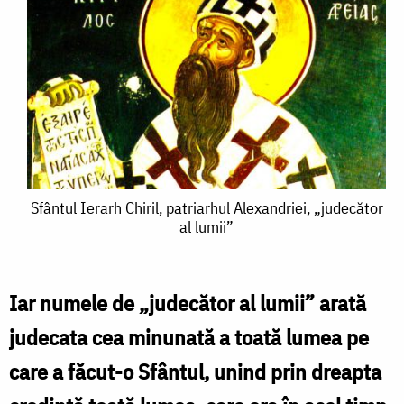
Sfântul
Sfântul Ierarh Chiril, patriarhul Alexandriei, „judecător
al lumii”
Ierarh
Chiril,
patriarhul
Iar numele de „judecător al lumii” arată
Alexandriei,
judecata cea minunată a toată lumea pe
„judecător
care a făcut-o Sfântul, unind prin dreapta
al