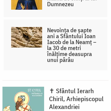
Dumnezeu
Nevoința de șapte
ani a Sfântului Ioan
Iacob de la Neamț –
la 30 de metri
înălțime deasupra
unui pârâu
✝ Sfântul Ierarh
Chiril, Arhiepiscopul
Alexandriei