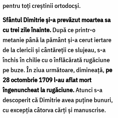
pentru toți creștinii ortodocși.
Sfântul Dimitrie şi-a prevăzut moartea sa
cu trei zile înainte.
După ce printr-o
metanie până la pământ şi-a cerut iertare
de la clericii şi cântăreţii ce slujeau, s-a
închis în chilie cu o înflăcărată rugăciune
pe buze. În ziua următoare, dimineaţă,
pe
28 octombrie 1709 l-au aflat mort
îngenuncheat la rugăciune.
Atunci s-a
descoperit că Dimitrie avea puține bunuri,
cu excepția câtorva cărți și manuscrise.