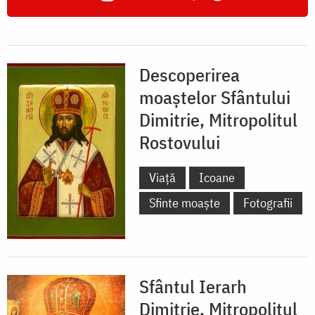
Descoperirea
moaștelor Sfântului
Dimitrie, Mitropolitul
Rostovului
Viață
Icoane
Sfinte moaște
Fotografii
Sfântul Ierarh
Dimitrie, Mitropolitul