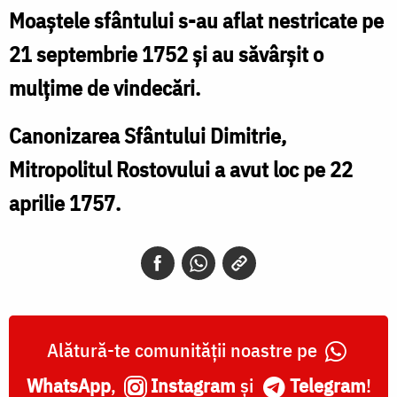
Moaştele sfântului s-au aflat nestricate pe
21 septembrie 1752 şi au săvârşit o
mulţime de vindecări.
Canonizarea Sfântului Dimitrie,
Mitropolitul Rostovului a avut loc pe 22
aprilie 1757.
Alătură-te comunității noastre pe
WhatsApp
,
Instagram
și
Telegram
!