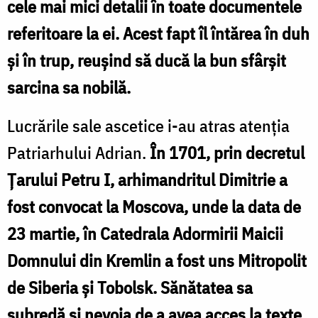
cele mai mici detalii în toate documentele
referitoare la ei. Acest fapt îl întărea în duh
și în trup, reușind să ducă la bun sfârșit
sarcina sa nobilă.
Lucrările sale ascetice i-au atras atenția
Patriarhului Adrian.
În 1701, prin decretul
Țarului Petru I, arhimandritul Dimitrie a
fost convocat la Moscova, unde la data de
23 martie, în Catedrala Adormirii Maicii
Domnului din Kremlin a fost uns Mitropolit
de Siberia și Tobolsk. Sănătatea sa
şubredă şi nevoia de a avea acces la texte