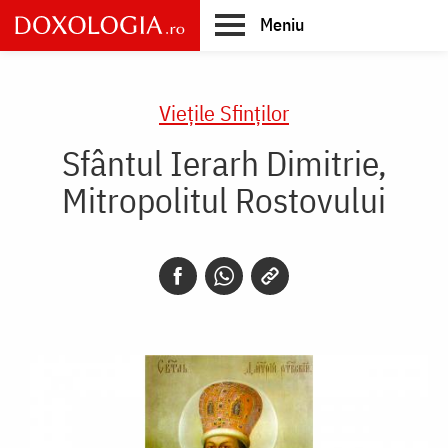
Skip
Meniu
to
main
Main
content
navigation
Vieţile Sfinţilor
Sfântul Ierarh Dimitrie,
Mitropolitul Rostovului