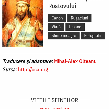
Rostovului
Canon
Rugăciuni
Viață
Icoane
Sfinte moaște
Fotografii
Traducere și adaptare:
Mihai-Alex Olteanu
Sursa:
http://oca.org
VIEŢILE SFINŢILOR
vezi mai multe »