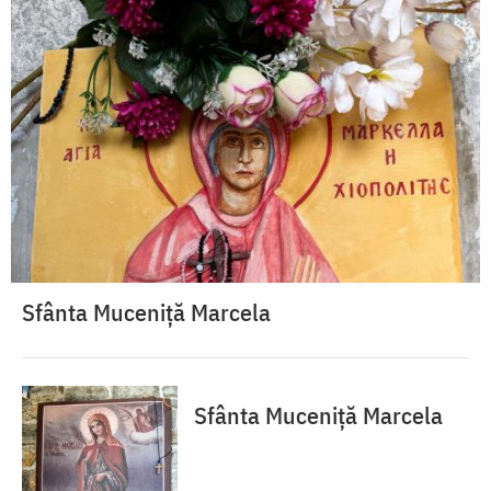
Sfânta Muceniță Marcela
Sfânta Muceniță Marcela