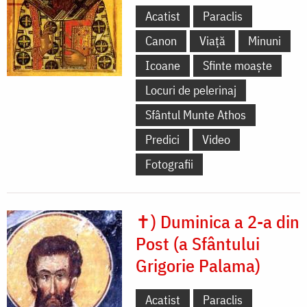
Acatist
Paraclis
Canon
Viață
Minuni
Icoane
Sfinte moaște
Locuri de pelerinaj
Sfântul Munte Athos
Predici
Video
Fotografii
✝) Duminica a 2-a din
Post (a Sfântului
Grigorie Palama)
Acatist
Paraclis