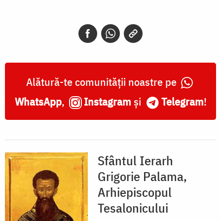
Grigorie
Palama,
Arhiepiscopul
Tesalonicului
Alătură-te comunității noastre pe
WhatsApp
,
Instagram
și
Telegram
!
Sfântul Ierarh
Grigorie Palama,
Arhiepiscopul
Tesalonicului