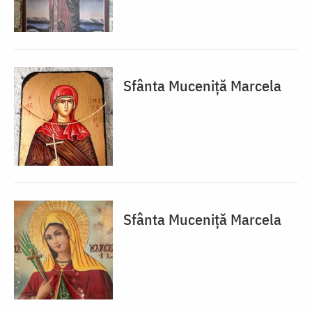
Sfânta Muceniță Marcela
Sfânta Muceniță Marcela