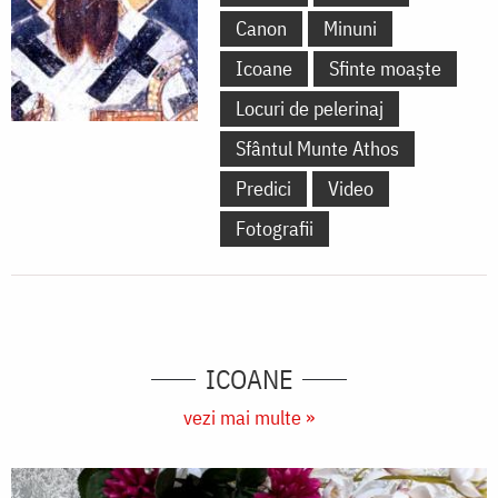
Canon
Minuni
Icoane
Sfinte moaște
Locuri de pelerinaj
Sfântul Munte Athos
Predici
Video
Fotografii
ICOANE
vezi mai multe »