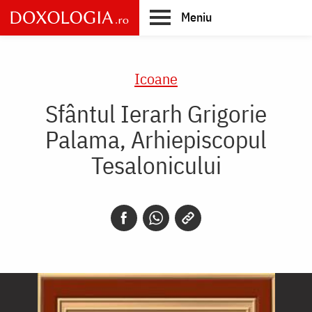
Skip
Meniu
to
main
Main
content
navigation
Icoane
Sfântul Ierarh Grigorie
Palama, Arhiepiscopul
Tesalonicului