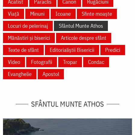
Acatist
Paraclis
Canon
Rugăciuni
Viață
Minuni
Icoane
Sfinte moaște
Locuri de pelerinaj
Sfântul Munte Athos
Mănăstiri și biserici
Articole despre sfânt
Texte de sfânt
Editorialiștii Bisericii
Predici
Video
Fotografii
Tropar
Condac
Evanghelie
Apostol
SFÂNTUL MUNTE ATHOS