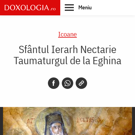
Skip
Meniu
to
main
Main
content
navigation
Icoane
Sfântul Ierarh Nectarie
Taumaturgul de la Eghina