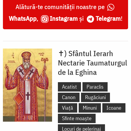
Eghina
Alătură-te comunității noastre pe
WhatsApp
,
Instagram
și
Telegram
!
✝) Sfântul Ierarh
Nectarie Taumaturgul
de la Eghina
Acatist
Paraclis
Canon
Rugăciuni
Viață
Minuni
Icoane
Sfinte moaște
Locuri de pelerinaj