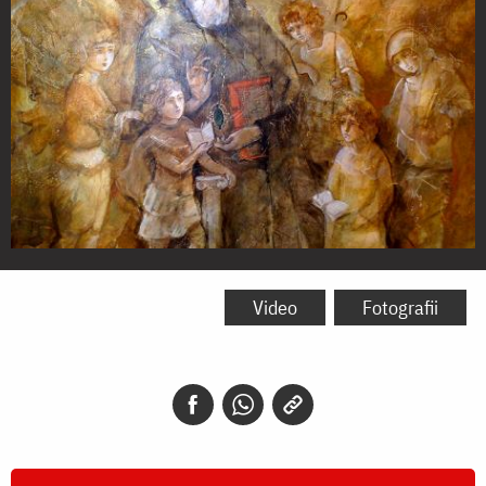
Sfântul
Ierarh
Video
Fotografii
Nectarie
Taumaturgul
de
la