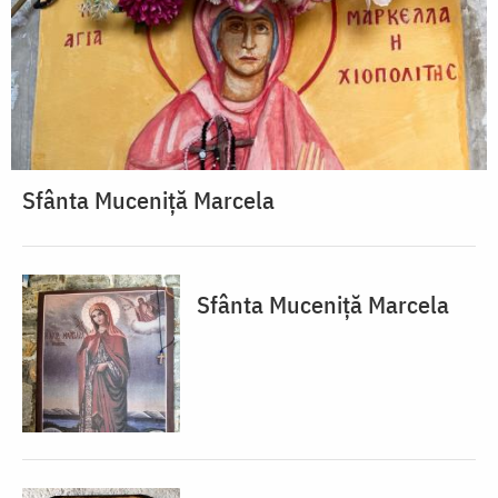
Sfânta Muceniță Marcela
Sfânta Muceniță Marcela