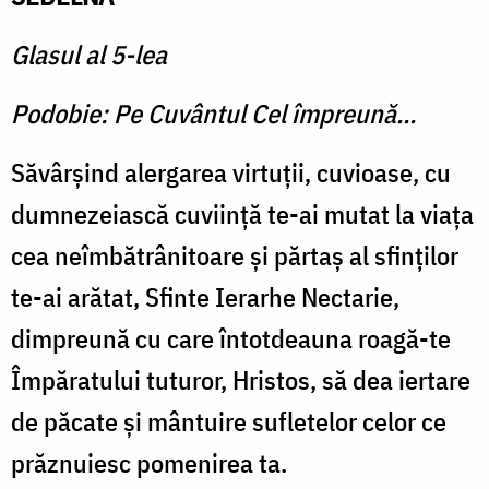
Glasul al 5-lea
Podobie: Pe Cuvântul Cel împreună…
Săvârşind alergarea virtuţii, cuvioase, cu
dumnezeiască cuviinţă te-ai mutat la viaţa
cea neîmbătrânitoare şi părtaş al sfinţilor
te-ai arătat, Sfinte Ierarhe Nectarie,
dimpreună cu care întotdeauna roagă-te
Împăratului tuturor, Hristos, să dea iertare
de păcate şi mântuire sufletelor celor ce
prăznuiesc pomenirea ta.