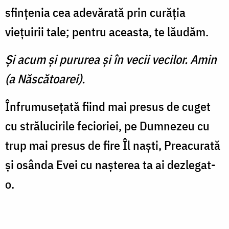
sfinţenia cea adevărată prin curăţia
vieţuirii tale; pentru aceasta, te lăudăm.
Şi acum şi pururea şi în vecii vecilor. Amin
(a Născătoarei).
Înfrumuseţată fiind mai presus de cuget
cu strălucirile fecioriei, pe Dumnezeu cu
trup mai presus de fire Îl naşti, Preacurată
şi osânda Evei cu naşterea ta ai dezlegat-
o.