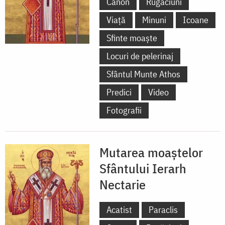
Canon
Rugăciuni
Viață
Minuni
Icoane
Sfinte moaște
Locuri de pelerinaj
Sfântul Munte Athos
Predici
Video
Fotografii
Mutarea moaștelor
Sfântului Ierarh
Nectarie
Acatist
Paraclis