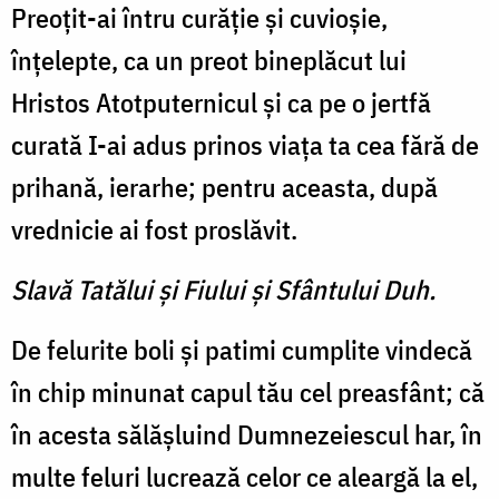
Preoţit-ai întru curăţie şi cuvioşie,
înţelepte, ca un preot bineplăcut lui
Hristos Atotputernicul şi ca pe o jertfă
curată I-ai adus prinos viaţa ta cea fără de
prihană, ierarhe; pentru aceasta, după
vrednicie ai fost proslăvit.
Slavă Tatălui şi Fiului şi Sfântului Duh.
De felurite boli şi patimi cumplite vindecă
în chip minunat capul tău cel preasfânt; că
în acesta sălăşluind Dumnezeiescul har, în
multe feluri lucrează celor ce aleargă la el,