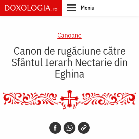
Skip
Meniu
to
main
Main
content
navigation
Canoane
Canon de rugăciune către
Sfântul Ierarh Nectarie din
Eghina