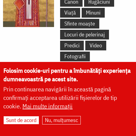
Canon
Rugăciuni
Viață
Minuni
Sfinte moaște
Locuri de pelerinaj
Predici
Video
Fotografii
Folosim cookie-uri pentru a îmbunătăți experiența
dumneavoastră pe acest site.
Prin continuarea navigării în această pagină
ACATISTE
CANOANE
PARACLISE
confirmați acceptarea utilizării fișierelor de tip
RUGĂCIUNI
SLUJBE
TROPARE
cookie.
Mai multe informații
CONDACE
Sunt de acord
Nu, mulțumesc