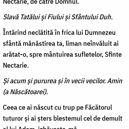
Nectarie, de către Domnul.
Slavă Tatălui şi Fiului şi Sfântului Duh.
Întărind neclătită în frica lui Dumnezeu
sfântă mănăstirea ta, liman neînvăluit ai
arătat-o, spre mântuirea sufletelor, Sfinte
Nectarie.
Şi acum şi pururea şi în vecii vecilor. Amin
(a Născătoarei).
Ceea ce ai născut cu trup pe Făcătorul
tuturor şi ai şters blestemul cel de demult