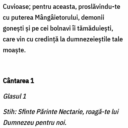
Cuvioase; pentru aceasta, proslăvindu-te
cu puterea Mângâietorului, demonii
goneşti şi pe cei bolnavi îi tămăduieşti,
care vin cu credinţă la dumnezeieştile tale
moaşte.
Cântarea 1
Glasul 1
Stih: Sfinte Părinte Nectarie, roagă-te lui
Dumnezeu pentru noi.