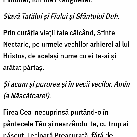
Slavă Tatălui şi Fiului şi Sfântului Duh.
Prin curăţia vieţii tale călcând, Sfinte
Nectarie, pe urmele vechilor arhierei ai lui
Hristos, de acelaşi nume cu ei te-ai şi
arătat părtaş.
Şi acum şi pururea şi în vecii vecilor. Amin
(a Născătoarei).
Firea Cea necuprinsă purtând-o în
pântecele Tău şi nearzându-te, cu trup ai
născut, Fecioară Preacurată, fără de