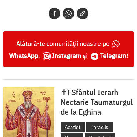
Alătură-te comunității noastre pe
WhatsApp
,
Instagram
și
Telegram
!
✝) Sfântul Ierarh
Nectarie Taumaturgul
de la Eghina
Acatist
Paraclis