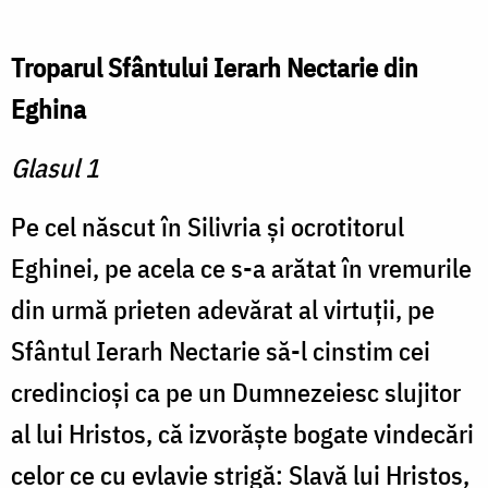
Troparul Sfântului Ierarh Nectarie din
Eghina
Glasul 1
Pe cel născut în Silivria şi ocrotitorul
Eghinei, pe acela ce s-a arătat în vremurile
din urmă prieten adevărat al virtuţii, pe
Sfântul Ierarh Nectarie să-l cinstim cei
credincioşi ca pe un Dumnezeiesc slujitor
al lui Hristos, că izvorăşte bogate vindecări
celor ce cu evlavie strigă: Slavă lui Hristos,