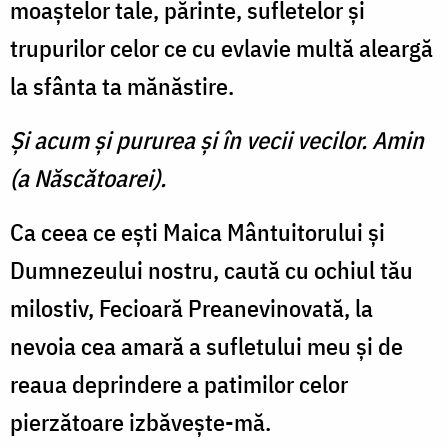
moaştelor tale, părinte, sufletelor şi
trupurilor celor ce cu evlavie multă aleargă
la sfânta ta mănăstire.
Şi acum şi pururea şi în vecii vecilor. Amin
(a Născătoarei).
Ca ceea ce eşti Maica Mântuitorului şi
Dumnezeului nostru, caută cu ochiul tău
milostiv, Fecioară Preanevinovată, la
nevoia cea amară a sufletului meu şi de
reaua deprindere a patimilor celor
pierzătoare izbăveşte-mă.