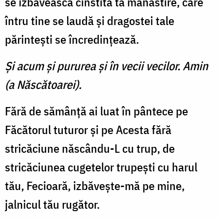
se izbăvească cinstita ta mănăstire, care
întru tine se laudă şi dragostei tale
părinteşti se încredinţează.
Şi acum şi pururea şi în vecii vecilor. Amin
(a Născătoarei).
Fără de sămânţă ai luat în pântece pe
Făcătorul tuturor şi pe Acesta fără
stricăciune născându-L cu trup, de
stricăciunea cugetelor trupeşti cu harul
tău, Fecioară, izbăveşte-mă pe mine,
jalnicul tău rugător.