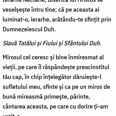
veselşeşte întru tine; că pe aceasta ai
luminat-o, ierarhe, arătându-te sfinţit prin
Dumnezeiescul Duh.
Slavă Tatălui şi Fiului şi Sfântului Duh.
Mirosul cel ceresc şi bine înmiresmat al
vieţii, pe care îl răspândeşte preacinstitul
tău cap, în chip înţelegător dăruieşte-l
sufletului meu, sfinte şi ca pe un miros de
bună mireasmă primeşte, părinte,
cântarea aceasta, pe care cu dorire ţi-am