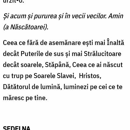
urzit-o.
Şi acum şi pururea şi în vecii vecilor. Amin
(a Născătoarei).
Ceea ce fără de asemănare eşti mai Înaltă
decât Puterile de sus şi mai Strălucitoare
decât soarele, Stăpână, Ceea ce ai născut
cu trup pe Soarele Slavei, Hristos,
Dătătorul de lumină, luminezi pe cei ce te
măresc pe tine.
SEDELNA