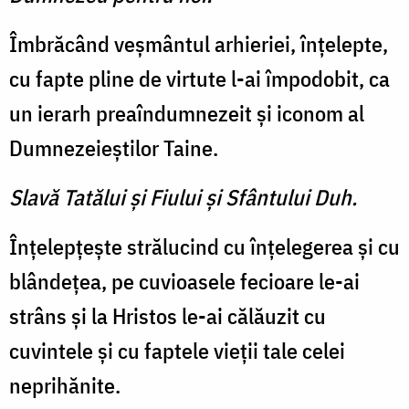
Îmbrăcând veşmântul arhieriei, înţelepte,
cu fapte pline de virtute l-ai împodobit, ca
un ierarh preaîndumnezeit şi iconom al
Dumnezeieştilor Taine.
Slavă Tatălui şi Fiului şi Sfântului Duh.
Înţelepţeşte strălucind cu înţelegerea şi cu
blândeţea, pe cuvioasele fecioare le-ai
strâns şi la Hristos le-ai călăuzit cu
cuvintele şi cu faptele vieţii tale celei
neprihănite.