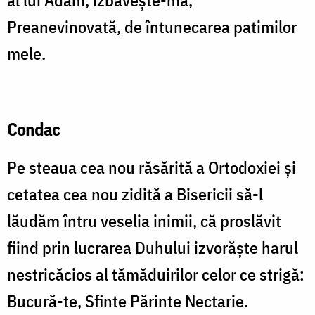
al lui Adam, izbăveşte-mă,
Preanevinovată, de întunecarea patimilor
mele.
Condac
Pe steaua cea nou răsărită a Ortodoxiei şi
cetatea cea nou zidită a Bisericii să-l
lăudăm întru veselia inimii, că proslăvit
fiind prin lucrarea Duhului izvorăşte harul
nestricăcios al tămăduirilor celor ce strigă:
Bucură-te, Sfinte Părinte Nectarie.