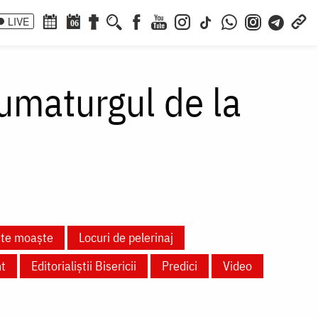
LIVE
06
aumaturgul de la
nte moaște
Locuri de pelerinaj
nt
Editorialiștii Bisericii
Predici
Video