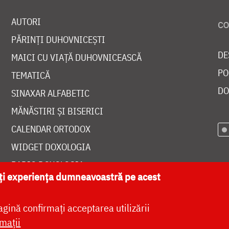
AUTORI
PĂRINȚI DUHOVNICEȘTI
DE
MAICI CU VIAȚĂ DUHOVNICEASCĂ
PO
TEMATICĂ
DO
SINAXAR ALFABETIC
MĂNĂSTIRI ȘI BISERICI
CALENDAR ORTODOX
WIDGET DOXOLOGIA
RADIO DOXOLOGIA
ăți experiența dumneavoastră pe acest
agină confirmați acceptarea utilizării
mații
at de
DOXOLOGIA MEDIA
, Arhiepiscopia Iașilor | 