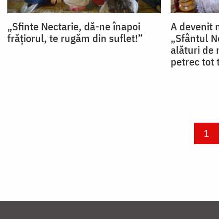
„Sfinte Nectarie, dă-ne înapoi
A devenit 
frățiorul, te rugăm din suflet!”
„Sfântul Ne
alături de 
petrec tot
Paginare
Cur
1