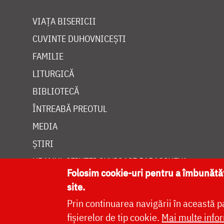
VIAȚA BISERICII
CUVINTE DUHOVNICEȘTI
FAMILIE
LITURGICĂ
BIBLIOTECĂ
ÎNTREABĂ PREOTUL
MEDIA
ȘTIRI
HRAMUL SFINTEI CUVIOASE PARASCHEVA
Folosim cookie-uri pentru a îmbunăt
site.
Prin continuarea navigării în această p
fișierelor de tip cookie.
Mai multe infor
Site dezvolt