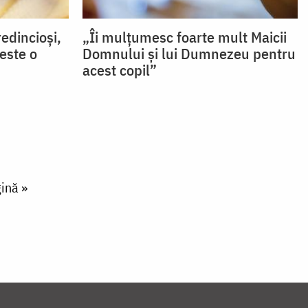
edincioși,
„Îi mulțumesc foarte mult Maicii
este o
Domnului și lui Dumnezeu pentru
acest copil”
ină »