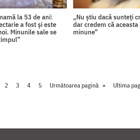
mamă la 53 de ani:
„Nu știu dacă sunteți cr
ctarie a fost și este
dar credem că aceasta 
noi. Minunile sale se
minune”
 timpul”
rent page
Page
2
Page
3
Page
4
Page
5
Next page
Următoarea pagină
Last page
Ultima pag