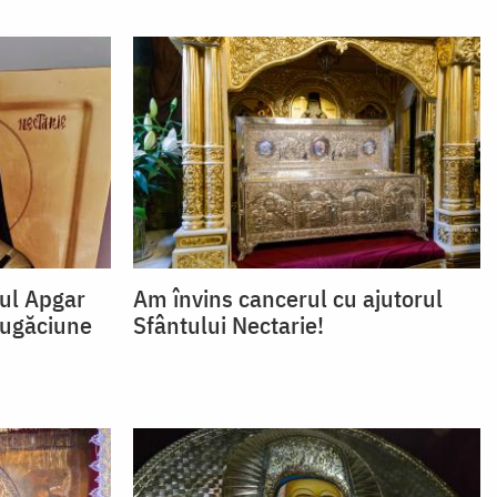
rul Apgar
Am învins cancerul cu ajutorul
 rugăciune
Sfântului Nectarie!