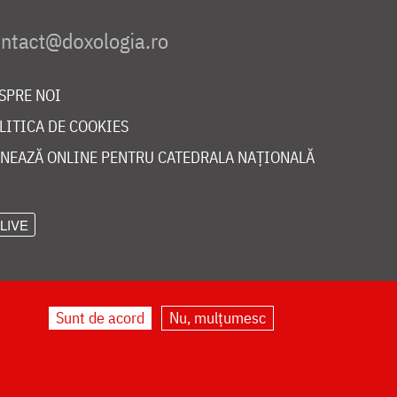
SPRE NOI
LITICA DE COOKIES
NEAZĂ ONLINE PENTRU CATEDRALA NAȚIONALĂ
LIVE
Sunt de acord
Nu, mulțumesc
©
doxologia.ro