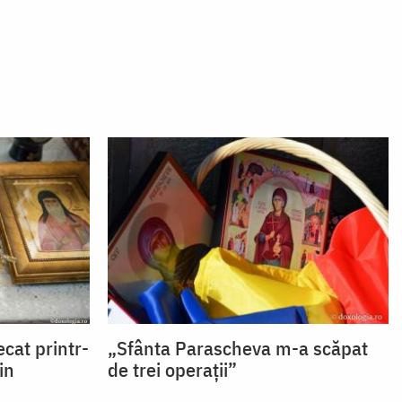
ecat printr-
„Sfânta Parascheva m-a scăpat
in
de trei operații”