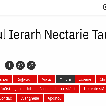
ul Ierarh Nectarie T
anon
Rugăciuni
Viață
Minuni
Icoane
Sfi
ănăstiri și biserici
Articole despre sfânt
Texte de sfâ
Condac
Evanghelie
Apostol