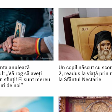
nța anulează
Un copil născut cu sco
l: „Vă rog să aveți
2, readus la viață prin
n sfinţi! Ei sunt mereu
la Sfântul Nectarie
uri de noi”