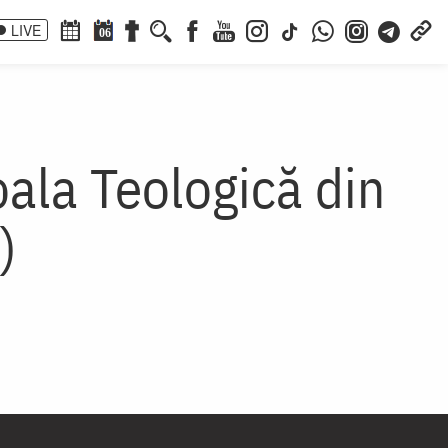
LIVE
06
oala Teologică din
)