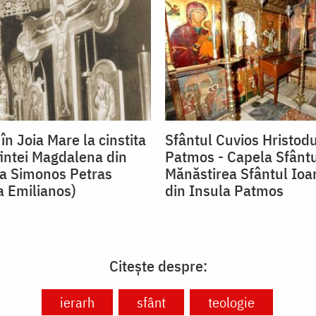
în Joia Mare la cinstita
Sfântul Cuvios Hristodu
intei Magdalena din
Patmos - Capela Sfântu
a Simonos Petras
Mănăstirea Sfântul Ioa
 Emilianos)
din Insula Patmos
Citește despre:
ierarh
sfânt
teologie