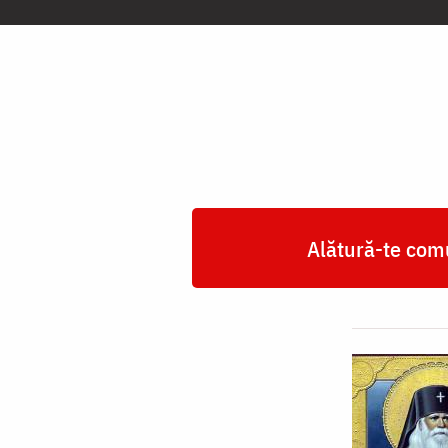
Ierarh
Serafim
Sobolev,
la
Şcoala
Teologică
din
Alătură-te comu
Kaluga
(în
anul
1911)