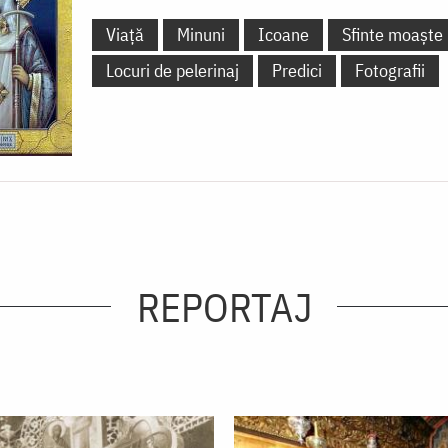
Viață
Minuni
Icoane
Sfinte moaște
Locuri de pelerinaj
Predici
Fotografii
REPORTAJ