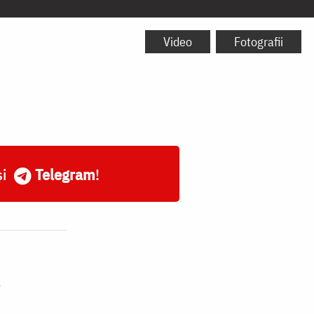
Video
Fotografii
și
Telegram
!
,