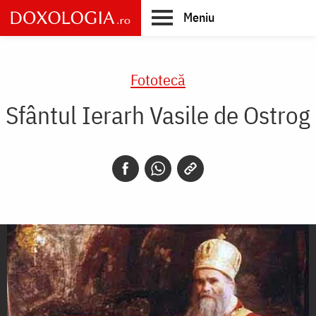
Skip
Meniu
to
main
Main
content
navigation
Fototecă
Sfântul Ierarh Vasile de Ostrog