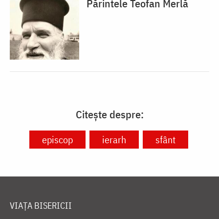
Părintele Teofan Merlă
Citește despre:
episcop
ierarh
sfânt
VIAȚA BISERICII