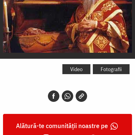
Sfântul
Ierarh
Video
Fotografii
Vasile
de
Ostrog
Alătură-te comunității noastre pe