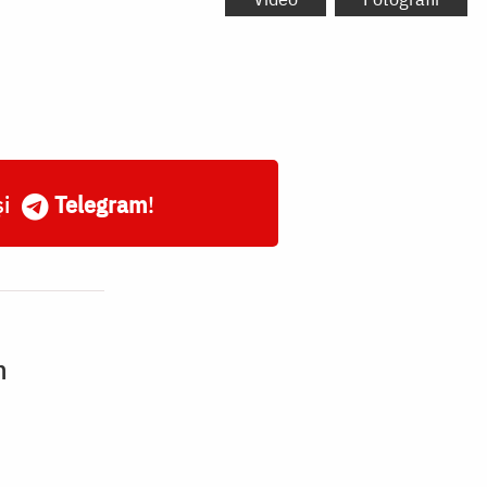
și
Telegram
!
n