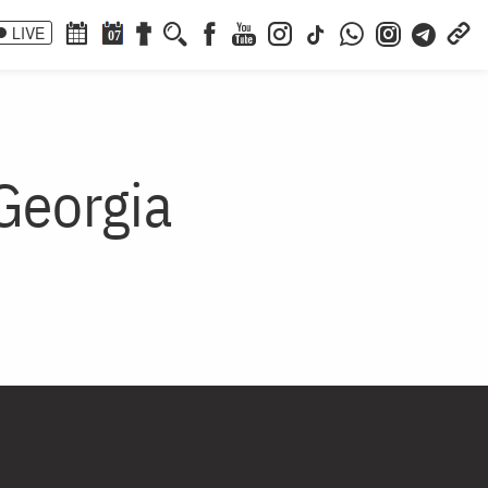
LIVE
07
 Georgia