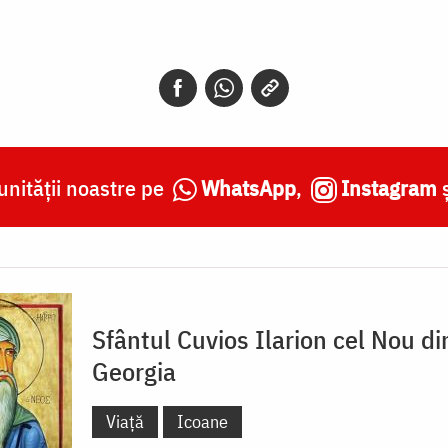
nității noastre pe
WhatsApp
,
Instagram
Sfântul Cuvios Ilarion cel Nou di
Georgia
Viață
Icoane