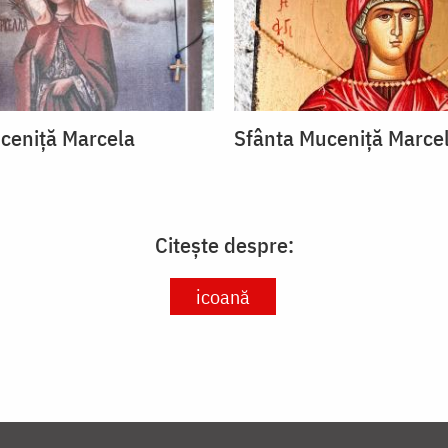
ceniță Marcela
Sfânta Muceniță Marce
Citește despre:
icoană