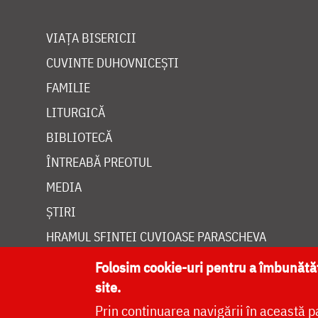
VIAȚA BISERICII
CUVINTE DUHOVNICEȘTI
FAMILIE
LITURGICĂ
BIBLIOTECĂ
ÎNTREABĂ PREOTUL
MEDIA
ȘTIRI
HRAMUL SFINTEI CUVIOASE PARASCHEVA
Folosim cookie-uri pentru a îmbunăt
site.
Prin continuarea navigării în această p