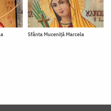
la
Sfânta Muceniță Marcela