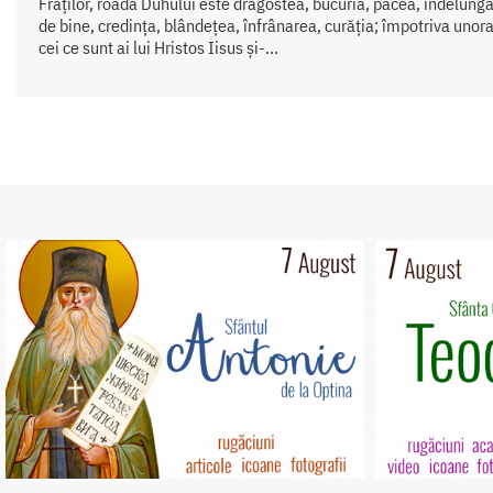
Fraților, roada Duhului este dragostea, bucuria, pacea, îndelung
de bine, credința, blândețea, înfrânarea, curăția; împotriva unora
cei ce sunt ai lui Hristos Iisus și-...