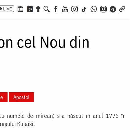
LIVE
07
ion cel Nou din
ie
Apostol
i cu numele de mirean) s-a născut în anul 1776 în
rașului Kutaisi.