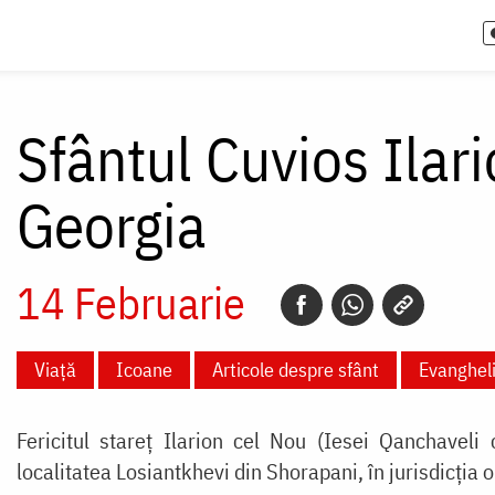
Sfântul Cuvios Ilar
Georgia
14 Februarie
Viață
Icoane
Articole despre sfânt
Evanghel
Fericitul stareț Ilarion cel Nou (Iesei Qanchavel
localitatea Losiantkhevi din Shorapani, în jurisdicția o