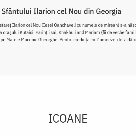
 Sfântului Ilarion cel Nou din Georgia
 stareţ Ilarion cel Nou (Iesei Qanchaveli cu numele de mirean) s-a născ
ia orașului Kutaisi. Părinţii săi, Khakhuli and Mariam (fii de veche famil
 pe Marele Mucenic Gheorghe. Pentru credinţa lor Dumnezeu le-a dăruit
ICOANE