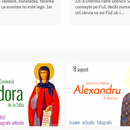
a-răbdare, bunătatea, facerea
Zis-a Domnul către ucenicii S
 ca acestea nu este lege. Iar
cunoaște pe Fiul, decât numai
cel căruia va voi Fiul să-i...