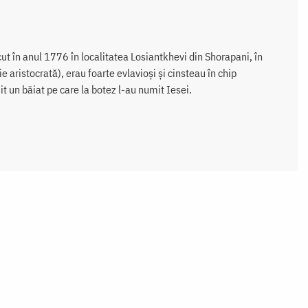
ut în anul 1776 în localitatea Losiantkhevi din Shorapani, în
ie aristocrată), erau foarte evlavioşi şi cinsteau în chip
 un băiat pe care la botez l-au numit Iesei.