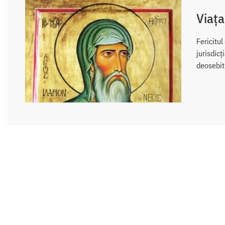
Viața
Fericitul
jurisdicţ
deosebit