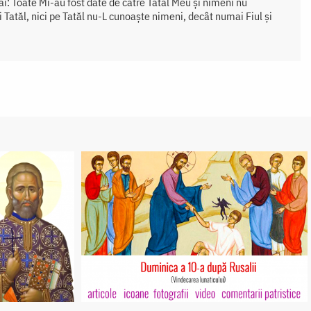
ăi: Toate Mi-au fost date de către Tatăl Meu și nimeni nu
 Tatăl, nici pe Tatăl nu-L cunoaște nimeni, decât numai Fiul și