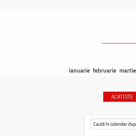
ianuarie
februarie
martie
ACATISTE