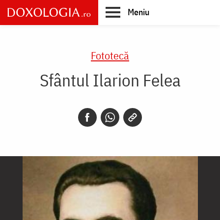
Skip
Meniu
to
main
Main
content
navigation
Fototecă
Sfântul Ilarion Felea