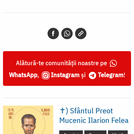
Alătură-te comunității noastre pe
WhatsApp
,
Instagram
și
Telegram
!
✝) Sfântul Preot
Mucenic Ilarion Felea