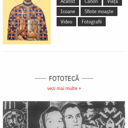
Acatist
Canon
Viață
Icoane
Sfinte moaște
Video
Fotografii
FOTOTECĂ
vezi mai multe »