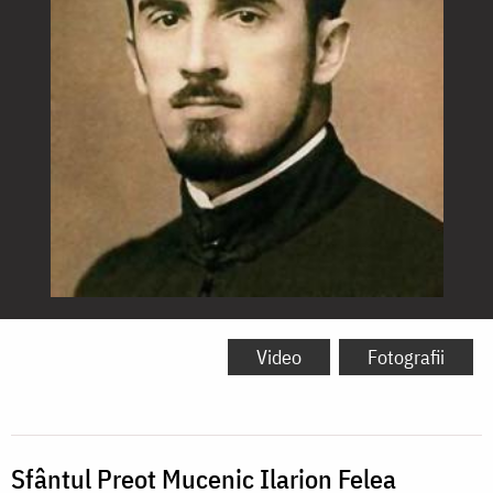
Sfântul
Preot
Video
Fotografii
Mucenic
Ilarion
Felea
Sfântul Preot Mucenic Ilarion Felea