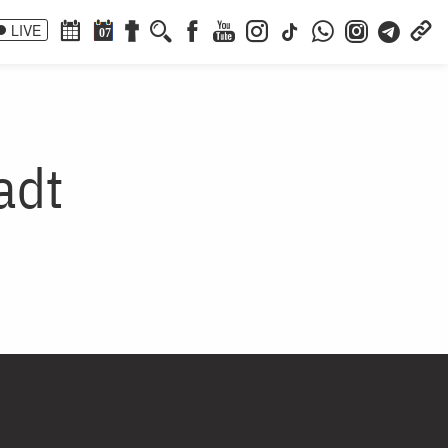
LIVE
07
adt