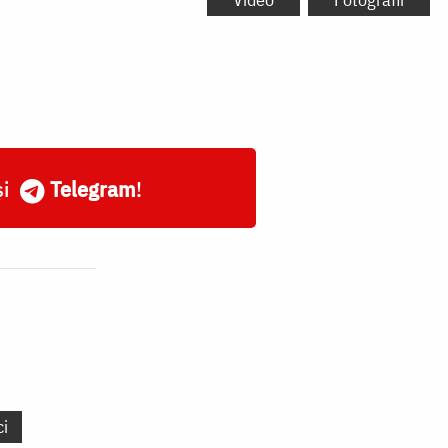
și
Telegram
!
ci