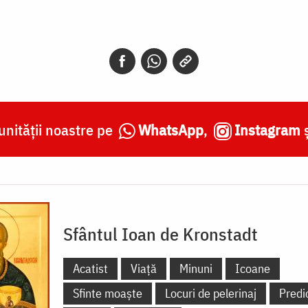
nității noastre pe
WhatsApp
,
Instagram
Sfântul Ioan de Kronstadt
Acatist
Viață
Minuni
Icoane
Sfinte moaște
Locuri de pelerinaj
Predi