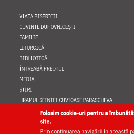
VIAȚA BISERICII
CUVINTE DUHOVNICEȘTI
FAMILIE
LITURGICĂ
BIBLIOTECĂ
ÎNTREABĂ PREOTUL
MEDIA
ȘTIRI
HRAMUL SFINTEI CUVIOASE PARASCHEVA
Folosim cookie-uri pentru a îmbunăt
site.
Prin continuarea navigării în această p