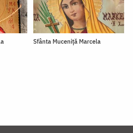
la
Sfânta Muceniță Marcela