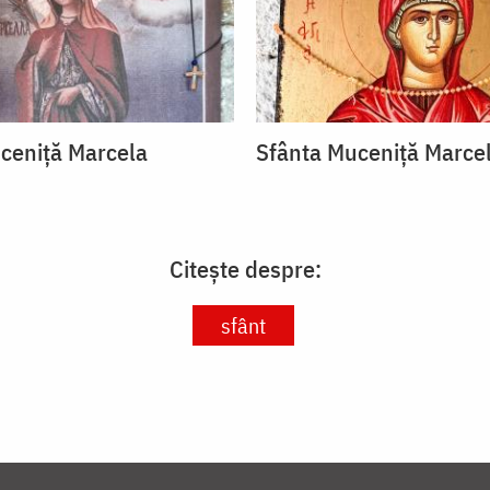
ceniță Marcela
Sfânta Muceniță Marce
Citește despre:
sfânt