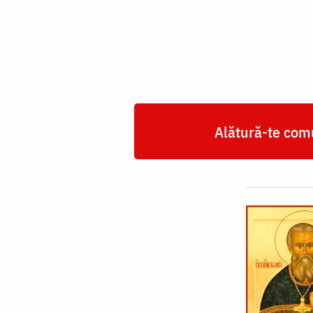
de
Kronstadt
Alătură-te comu