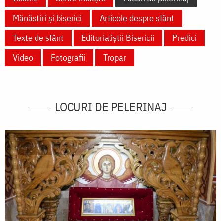
Mănăstiri și biserici
Articole despre sfânt
Texte de sfânt
Editorialiștii Bisericii
Predici
Video
Fotografii
Tropar
LOCURI DE PELERINAJ