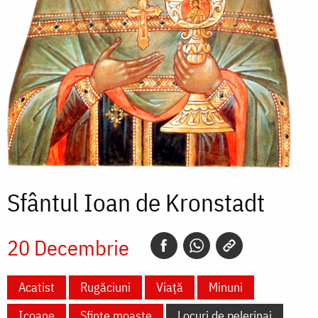
Sfântul Ioan de Kronstadt
20 Decembrie
Acatist
Rugăciuni
Viață
Minuni
Icoane
Sfinte moaște
Locuri de pelerinaj