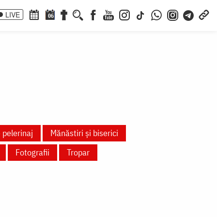
LIVE
06
 pelerinaj
Mănăstiri și biserici
Fotografii
Tropar