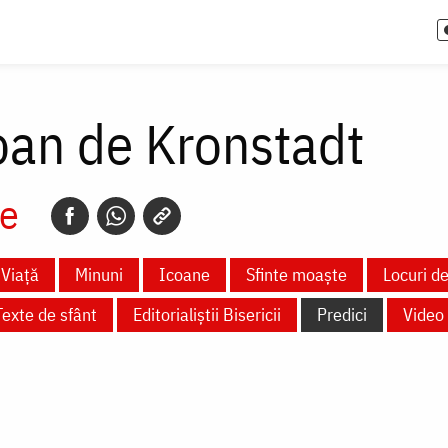
oan de Kronstadt
e
Viață
Minuni
Icoane
Sfinte moaște
Locuri de
Texte de sfânt
Editorialiștii Bisericii
Predici
Video