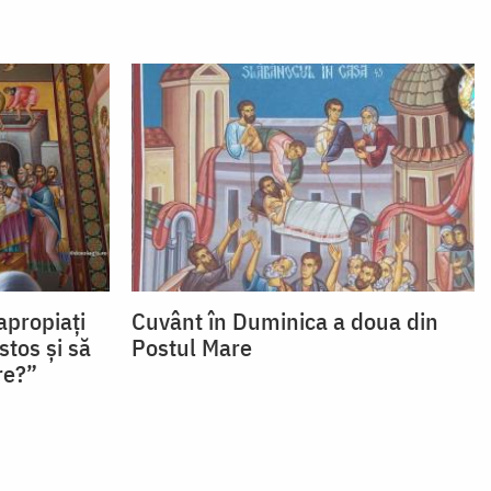
apropiaţi
Cuvânt în Duminica a doua din
stos şi să
Postul Mare
re?”