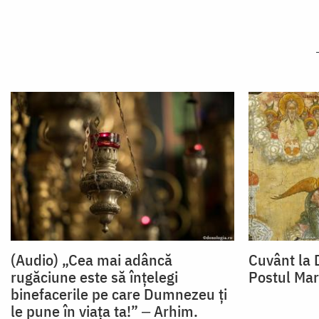
(Audio) „Cea mai adâncă
Cuvânt la 
rugăciune este să înțelegi
Postul Ma
binefacerile pe care Dumnezeu ți
le pune în viața ta!” ‒ Arhim.