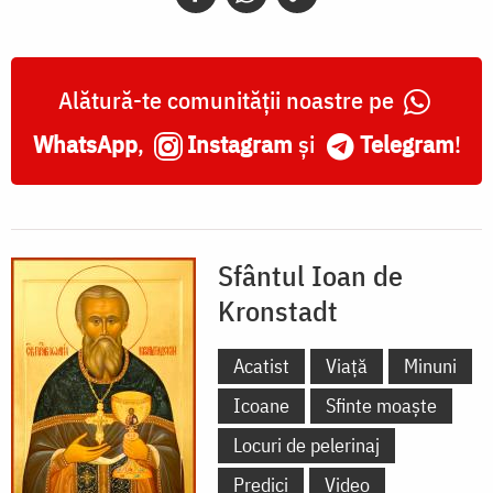
Alătură-te comunității noastre pe
WhatsApp
,
Instagram
și
Telegram
!
Sfântul Ioan de
Kronstadt
Acatist
Viață
Minuni
Icoane
Sfinte moaște
Locuri de pelerinaj
Predici
Video