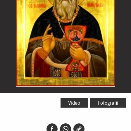
Sfântul
Ioan
Video
Fotografii
de
Kronstadt