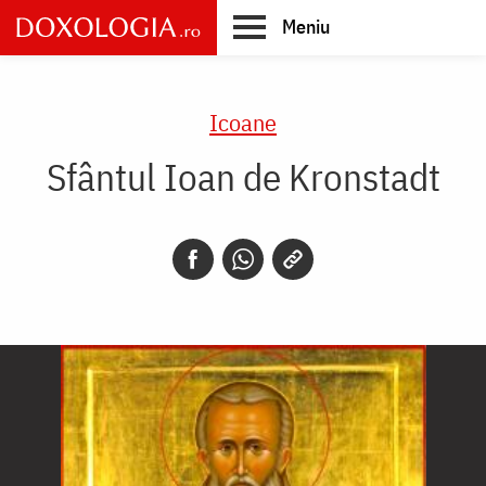
Skip
Meniu
to
main
Main
content
navigation
Icoane
Sfântul Ioan de Kronstadt