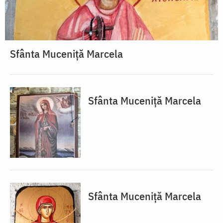
Sfânta Muceniță Marcela
Sfânta Muceniță Marcela
Sfânta Muceniță Marcela