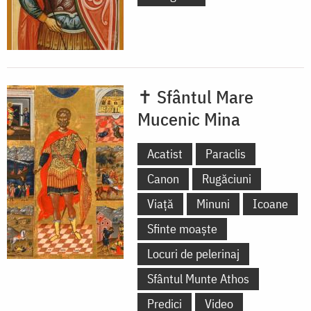
✝ Sfântul Mare
Mucenic Mina
Acatist
Paraclis
Canon
Rugăciuni
Viață
Minuni
Icoane
Sfinte moaște
Locuri de pelerinaj
Sfântul Munte Athos
Predici
Video