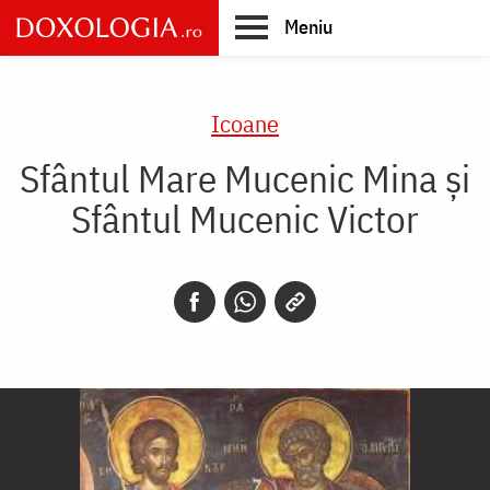
Skip
Meniu
to
main
Main
content
navigation
Icoane
Sfântul Mare Mucenic Mina și
Sfântul Mucenic Victor