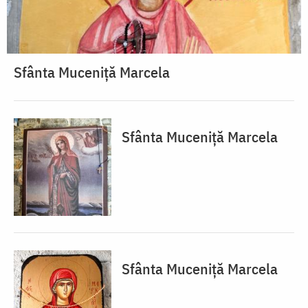
Sfânta Muceniță Marcela
Sfânta Muceniță Marcela
Sfânta Muceniță Marcela