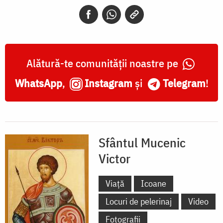
Mina
și
Sfântul
Mucenic
Alătură-te comunității noastre pe
Victor
WhatsApp
,
Instagram
și
Telegram
!
Sfântul Mucenic
Victor
Viață
Icoane
Locuri de pelerinaj
Video
Fotografii