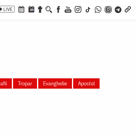
LIVE
09
afii
Tropar
Evanghelie
Apostol