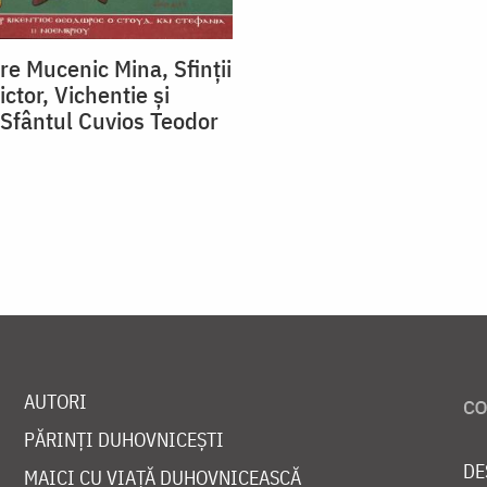
re Mucenic Mina, Sfinții
ctor, Vichentie și
 Sfântul Cuvios Teodor
AUTORI
PĂRINȚI DUHOVNICEȘTI
DE
MAICI CU VIAȚĂ DUHOVNICEASCĂ