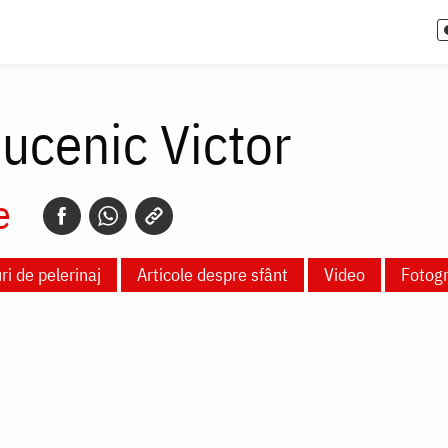
ucenic Victor
e
ri de pelerinaj
Articole despre sfânt
Video
Fotogr