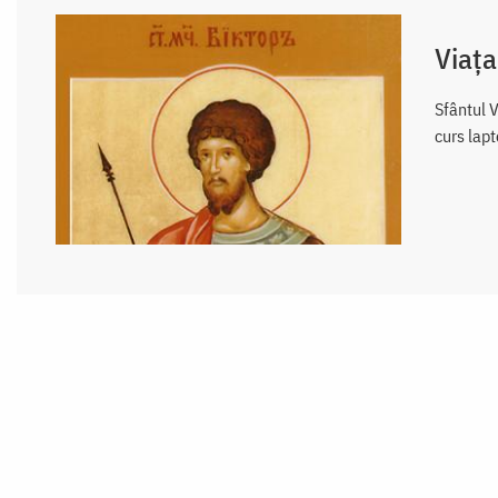
Viața
Sfântul V
curs lap