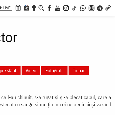
LIVE
07
tor
pre sfânt
Video
Fotografii
Tropar
e l-au chinuit, s-a rugat și și-a plecat capul, care a
estecat cu sânge și mulți din cei necredincioși văzând