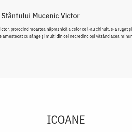
 Sfântului Mucenic Victor
ictor, prorocind moartea năprasnică a celor ce l-au chinuit, s-a rugat și 
te amestecat cu sânge și mulți din cei necredincioși văzând acea minune
ICOANE