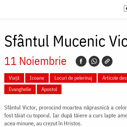
Sfântul Mucenic Vic
11 Noiembrie
Viață
Icoane
Locuri de pelerinaj
Articole des
Evanghelie
Apostol
Sfântul Victor, prorocind moartea năprasnică a celor c
fost tăiat cu toporul. Iar după tăiere a curs lapte am
acea minune, au crezut în Hristos.