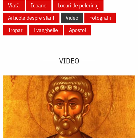
Viață
Icoane
Locuri de pelerinaj
Articole despre sfânt
Video
Fotografii
Tropar
Evanghelie
Apostol
VIDEO