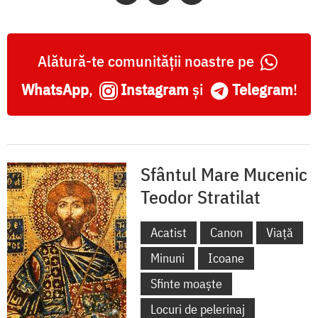
Alătură-te comunității noastre pe
WhatsApp
,
Instagram
și
Telegram
!
Sfântul Mare Mucenic
Teodor Stratilat
Acatist
Canon
Viață
Minuni
Icoane
Sfinte moaște
Locuri de pelerinaj