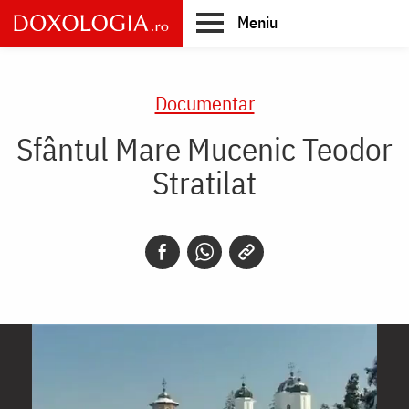
Skip
Meniu
to
main
Main
content
navigation
Documentar
Sfântul Mare Mucenic Teodor
Stratilat